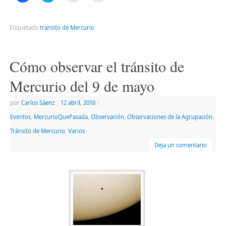
para
para
para
para
compartir
compartir
enviar
imprimir
en
en
un
(Se
Facebook
Twitter
enlace
abre
Etiquetado
transito de Mercurio
(Se
(Se
por
en
abre
abre
correo
una
en
en
electrónico
ventana
una
una
a
nueva)
ventana
ventana
un
Cómo observar el tránsito de
nueva)
nueva)
amigo
(Se
abre
Mercurio del 9 de mayo
en
una
ventana
por
Carlos Sáenz
|
12 abril, 2016
|
nueva)
Eventos
,
MercurioQuePasada
,
Observación
,
Observaciones de la Agrupación
,
Tránsito de Mercurio
,
Varios
Deja un comentario