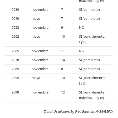
máximo, III y IV)
2039
noviembre
7
SI (completo)
2049
mayo
7
SI (completo)
2052
noviembre
9
NO
2062
mayo
10
SI (parcialmente:
I y II)
2065
noviembre
11
NO
2078
noviembre
14
SI (completo)
2085
noviembre
8
SI (completo)
2095
mayo
10
SI (parcialmente:
I y II)
2098
noviembre
12
SI (parcialmente:
máximo, III y IV)
«Transit Predictions by Fred Espenak, NASA/GSFC»