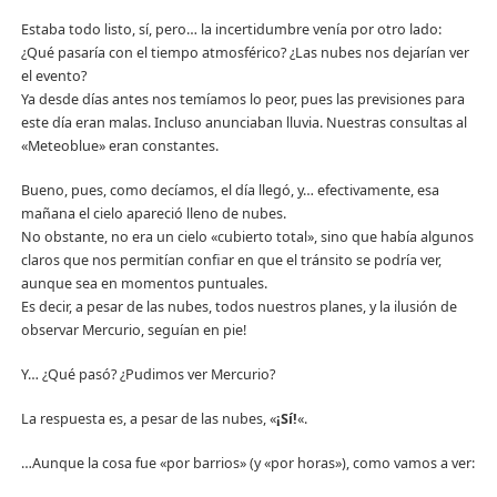
Estaba todo listo, sí, pero… la incertidumbre venía por otro lado:
¿Qué pasaría con el tiempo atmosférico? ¿Las nubes nos dejarían ver
el evento?
Ya desde días antes nos temíamos lo peor, pues las previsiones para
este día eran malas. Incluso anunciaban lluvia. Nuestras consultas al
«Meteoblue» eran constantes.
Bueno, pues, como decíamos, el día llegó, y… efectivamente, esa
mañana el cielo apareció lleno de nubes.
No obstante, no era un cielo «cubierto total», sino que había algunos
claros que nos permitían confiar en que el tránsito se podría ver,
aunque sea en momentos puntuales.
Es decir, a pesar de las nubes, todos nuestros planes, y la ilusión de
observar Mercurio, seguían en pie!
Y… ¿Qué pasó? ¿Pudimos ver Mercurio?
La respuesta es, a pesar de las nubes, «
¡Sí!
«.
…Aunque la cosa fue «por barrios» (y «por horas»), como vamos a ver: