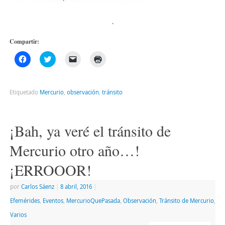
.
Compartir:
Haz
Haz
Haz
Haz
clic
clic
clic
clic
para
para
para
para
compartir
compartir
enviar
imprimir
en
en
un
(Se
Facebook
Twitter
enlace
abre
Etiquetado
Mercurio
,
observación
,
tránsito
(Se
(Se
por
en
abre
abre
correo
una
en
en
electrónico
ventana
una
una
a
nueva)
ventana
ventana
un
¡Bah, ya veré el tránsito de
nueva)
nueva)
amigo
(Se
abre
Mercurio otro año…!
en
una
ventana
¡ERROOOR!
nueva)
por
Carlos Sáenz
|
8 abril, 2016
|
Efemérides
,
Eventos
,
MercurioQuePasada
,
Observación
,
Tránsito de Mercurio
,
Varios