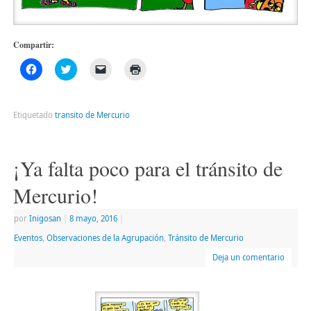
Compartir:
Haz
Haz
Haz
Haz
clic
clic
clic
clic
para
para
para
para
compartir
compartir
enviar
imprimir
en
en
un
(Se
Facebook
Twitter
enlace
abre
Etiquetado
transito de Mercurio
(Se
(Se
por
en
abre
abre
correo
una
en
en
electrónico
ventana
una
una
a
nueva)
ventana
ventana
un
¡Ya falta poco para el tránsito de
nueva)
nueva)
amigo
(Se
abre
Mercurio!
en
una
ventana
por
Inigosan
|
8 mayo, 2016
|
nueva)
Eventos
,
Observaciones de la Agrupación
,
Tránsito de Mercurio
Deja un comentario