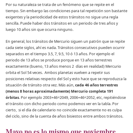
Por su naturaleza se trata de un fenómeno que se repite en el
tiempo. Sin embargo las condiciones para tal repetición son bastante
exigentes y la periodicidad de estos tránsitos no sigue una regla
sencilla. Puede haber dos tránsitos en un periodo de tres años y
luego 10 años sin que ocurra ninguno.
En general, los tránsitos de Mercurio siguen un patrón que se repite
cada siete siglos, ahí es nada. Tránsitos consecutivos pueden ocurrir
separados en el tiempo 3.5, 7, 9.5, 10 ó 13 años. Por ejemplo el
periodo de 13 años se produce porque en 13 años terrestres
exactamente (bueno, 13 años menos 2 días en realidad) Mercurio
orbita el Sol 54 veces. Ambos planetas vuelven a repetir sus
posiciones relativas respecto del Sol y esto hace que se reproduzca la
situación de tránsito otra vez. Más aún,
cada 46 años terrestres
(menos 8 horas aproximadamente) Mercurio completa 191
órbitas
. Por ejemplo 2003+46=2049, 2006+46=2052, etc, repitiéndose
el tránsito con dicho periodo como podemos ver en la tabla. Por
cierto, si el día de calendario no coincide exactamente no es culpa
del ciclo, sino de la cuenta de años bisiestos entre ambos tránsitos.
Mayo no es lo mismo que noviembre