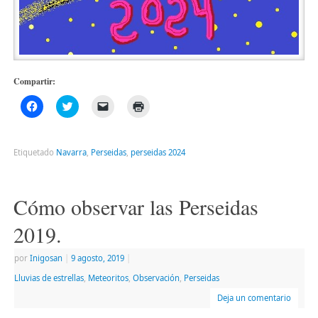
Compartir:
Haz
Haz
Haz
Haz
clic
clic
clic
clic
para
para
para
para
compartir
compartir
enviar
imprimir
en
en
un
(Se
Facebook
Twitter
enlace
abre
Etiquetado
Navarra
,
Perseidas
,
perseidas 2024
(Se
(Se
por
en
abre
abre
correo
una
en
en
electrónico
ventana
una
una
a
nueva)
ventana
ventana
un
Cómo observar las Perseidas
nueva)
nueva)
amigo
(Se
abre
2019.
en
una
ventana
por
Inigosan
|
9 agosto, 2019
|
nueva)
Lluvias de estrellas
,
Meteoritos
,
Observación
,
Perseidas
Deja un comentario