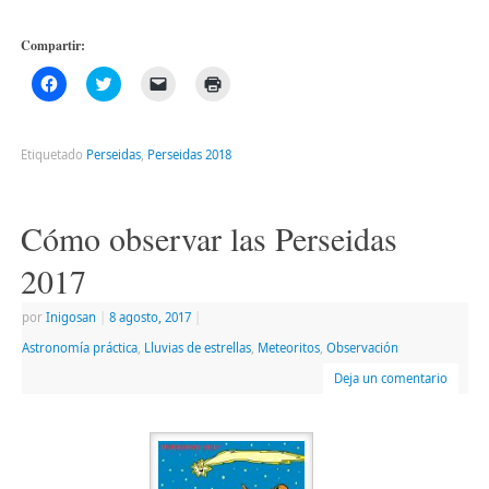
Compartir:
Haz
Haz
Haz
Haz
clic
clic
clic
clic
para
para
para
para
compartir
compartir
enviar
imprimir
en
en
un
(Se
Facebook
Twitter
enlace
abre
Etiquetado
Perseidas
,
Perseidas 2018
(Se
(Se
por
en
abre
abre
correo
una
en
en
electrónico
ventana
una
una
a
nueva)
ventana
ventana
un
Cómo observar las Perseidas
nueva)
nueva)
amigo
(Se
abre
2017
en
una
ventana
por
Inigosan
|
8 agosto, 2017
|
nueva)
Astronomía práctica
,
Lluvias de estrellas
,
Meteoritos
,
Observación
Deja un comentario