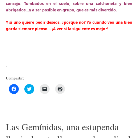
consejo: Tumbados en el suelo, sobre una colchoneta y bien
abrigados…y a ser posible en grupo, que es más divertido.
Y si uno quiere pedir deseos, ¿porqué no? Yo cuando veo una bien
gorda siempre pienso… ¡A ver si la siguiente es mejor!
.
Compartir:
Haz
Haz
Haz
Haz
clic
clic
clic
clic
para
para
para
para
compartir
compartir
enviar
imprimir
en
en
un
(Se
Facebook
Twitter
enlace
abre
(Se
(Se
por
en
abre
abre
correo
una
en
en
electrónico
ventana
Las Gemínidas, una estupenda
una
una
a
nueva)
ventana
ventana
un
nueva)
nueva)
amigo
(Se