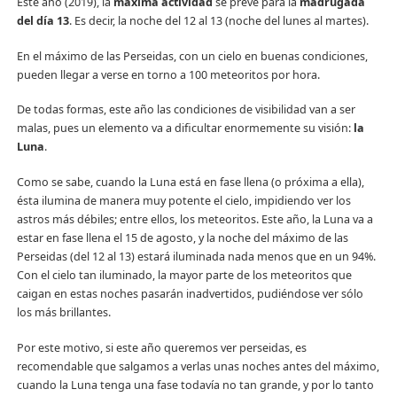
Este año (2019), la
máxima actividad
se prevé para la
madrugada
del día 13
. Es decir, la noche del 12 al 13 (noche del lunes al martes).
En el máximo de las Perseidas, con un cielo en buenas condiciones,
pueden llegar a verse en torno a 100 meteoritos por hora.
De todas formas, este año las condiciones de visibilidad van a ser
malas, pues un elemento va a dificultar enormemente su visión:
la
Luna
.
Como se sabe, cuando la Luna está en fase llena (o próxima a ella),
ésta ilumina de manera muy potente el cielo, impidiendo ver los
astros más débiles; entre ellos, los meteoritos. Este año, la Luna va a
estar en fase llena el 15 de agosto, y la noche del máximo de las
Perseidas (del 12 al 13) estará iluminada nada menos que en un 94%.
Con el cielo tan iluminado, la mayor parte de los meteoritos que
caigan en estas noches pasarán inadvertidos, pudiéndose ver sólo
los más brillantes.
Por este motivo, si este año queremos ver perseidas, es
recomendable que salgamos a verlas unas noches antes del máximo,
cuando la Luna tenga una fase todavía no tan grande, y por lo tanto