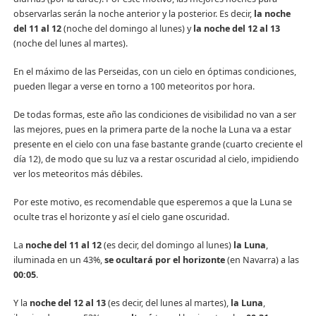
observarlas serán la noche anterior y la posterior. Es decir,
la noche
del 11 al 12
(noche del domingo al lunes) y
la noche del 12 al 13
(noche del lunes al martes).
En el máximo de las Perseidas, con un cielo en óptimas condiciones,
pueden llegar a verse en torno a 100 meteoritos por hora.
De todas formas, este año las condiciones de visibilidad no van a ser
las mejores, pues en la primera parte de la noche la Luna va a estar
presente en el cielo con una fase bastante grande (cuarto creciente el
día 12), de modo que su luz va a restar oscuridad al cielo, impidiendo
ver los meteoritos más débiles.
Por este motivo, es recomendable que esperemos a que la Luna se
oculte tras el horizonte y así el cielo gane oscuridad.
La
noche del 11 al 12
(es decir, del domingo al lunes)
la Luna
,
iluminada en un 43%,
se ocultará por el horizonte
(en Navarra) a las
00:05
.
Y la
noche del 12 al 13
(es decir, del lunes al martes),
la Luna
,