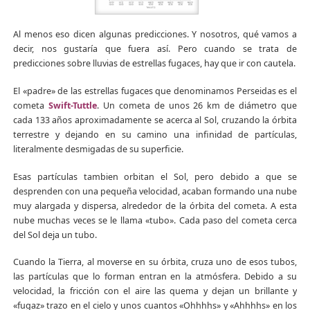
Al menos eso dicen algunas predicciones. Y nosotros, qué vamos a
decir, nos gustaría que fuera así. Pero cuando se trata de
predicciones sobre lluvias de estrellas fugaces, hay que ir con cautela.
El «padre» de las estrellas fugaces que denominamos Perseidas es el
cometa
Swift-Tuttle
. Un cometa de unos 26 km de diámetro que
cada 133 años aproximadamente se acerca al Sol, cruzando la órbita
terrestre y dejando en su camino una infinidad de partículas,
literalmente desmigadas de su superficie.
Esas partículas tambien orbitan el Sol, pero debido a que se
desprenden con una pequeña velocidad, acaban formando una nube
muy alargada y dispersa, alrededor de la órbita del cometa. A esta
nube muchas veces se le llama «tubo». Cada paso del cometa cerca
del Sol deja un tubo.
Cuando la Tierra, al moverse en su órbita, cruza uno de esos tubos,
las partículas que lo forman entran en la atmósfera. Debido a su
velocidad, la fricción con el aire las quema y dejan un brillante y
«fugaz» trazo en el cielo y unos cuantos «Ohhhhs» y «Ahhhhs» en los