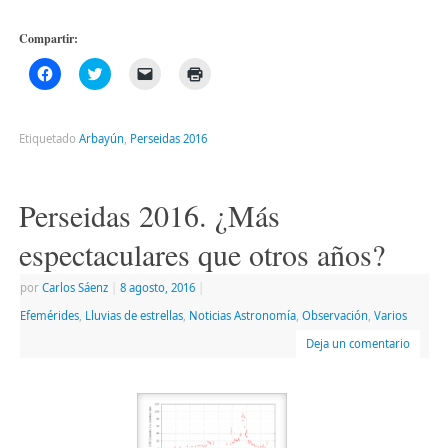
Compartir:
Haz
Haz
Haz
Haz
clic
clic
clic
clic
para
para
para
para
compartir
compartir
enviar
imprimir
en
en
un
(Se
Facebook
Twitter
enlace
abre
Etiquetado
Arbayún
,
Perseidas 2016
(Se
(Se
por
en
abre
abre
correo
una
en
en
electrónico
ventana
una
una
a
nueva)
ventana
ventana
un
Perseidas 2016. ¿Más
nueva)
nueva)
amigo
(Se
abre
espectaculares que otros años?
en
una
ventana
por
Carlos Sáenz
|
8 agosto, 2016
|
nueva)
Efemérides
,
Lluvias de estrellas
,
Noticias Astronomía
,
Observación
,
Varios
Deja un comentario