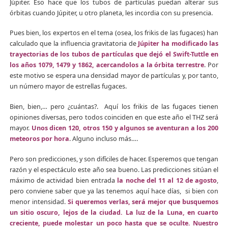
Júpiter. Eso hace que los tubos de partículas puedan alterar sus
órbitas cuando Júpiter, u otro planeta, les incordia con su presencia.
Pues bien, los expertos en el tema (osea, los frikis de las fugaces) han
calculado que la influencia gravitatoria de
Júpiter ha modificado las
trayectorias de los tubos de partículas que dejó el Swift-Tuttle en
los años 1079, 1479 y 1862, acercandolos a la órbita terrestre
. Por
este motivo se espera una densidad mayor de partículas y, por tanto,
un número mayor de estrellas fugaces.
Bien, bien,… pero ¿cuántas?. Aquí los frikis de las fugaces tienen
opiniones diversas, pero todos coinciden en que este año el THZ será
mayor.
Unos dicen 120, otros 150 y algunos se aventuran a los 200
meteoros por hora
. Alguno incluso más….
Pero son predicciones, y son difíciles de hacer. Esperemos que tengan
razón y el espectáculo este año sea bueno. Las predicciones sitúan el
máximo de actividad bien entrada
la noche del 11 al 12 de agosto
,
pero conviene saber que ya las tenemos aquí hace días, si bien con
menor intensidad.
Si queremos verlas
, será mejor que busquemos
un sitio oscuro, lejos de la ciudad. La luz de la Luna, en cuarto
creciente, puede molestar un poco hasta que se oculte. Nuestro