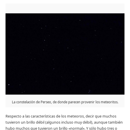
La constelación de Perseo, de donde parecen provenir los meteoritos.
Respecto a las características de los meteoros, decir que muchos
tuvieron un brillo débil (algunos incluso muy débil), aunque también
hubo muchos que tuvieron un brillo «normal». Y sólo hubo tres o