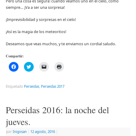
Pero una cosa es segura: cuando veamos uno en el cielo, como
siempre… ¡Va a ser una sorpresa!
¡Imprevisibilidad y sorpresas en el cielo!
¡Así es la magia de los meteoritos!
Deseamos que veas muchos, y te enviamos un cordial saludo.
Compartir:
Haz
Haz
Haz
Haz
clic
clic
clic
clic
para
para
para
para
compartir
compartir
enviar
imprimir
en
en
un
(Se
Facebook
Twitter
enlace
abre
Etiquetado
Perseidas
,
Perseidas 2017
(Se
(Se
por
en
abre
abre
correo
una
en
en
electrónico
ventana
una
una
a
nueva)
ventana
ventana
un
Perseidas 2016: la noche del
nueva)
nueva)
amigo
(Se
abre
jueves.
en
una
ventana
por
Inigosan
|
12 agosto, 2016
|
nueva)