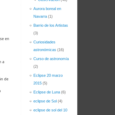
Aurora boreal en
Navarra
(1)
Barrio de los Artistas
(3)
ase en
Curiosidades
astronómicas
(16)
Curso de astronomía
n a
(2)
Eclipse 20 marzo
ón de
2015
(5)
a
Eclipse de Luna
(6)
eclipse de Sol
(4)
eclipse de sol del 10