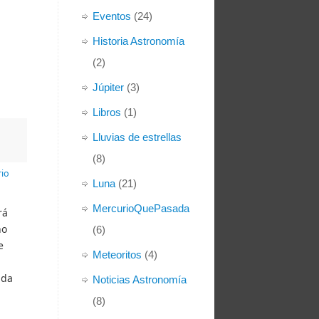
Eventos
(24)
Historia Astronomía
(2)
Júpiter
(3)
Libros
(1)
Lluvias de estrellas
(8)
io
Luna
(21)
MercurioQuePasada
rá
no
(6)
e
Meteoritos
(4)
ada
Noticias Astronomía
(8)