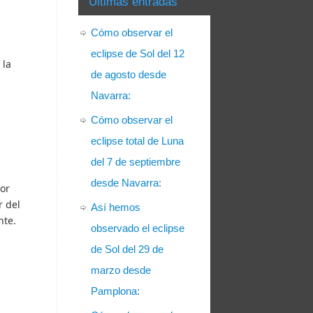
Últimas entradas
Cómo observar el
eclipse de Sol del 12
 la
de agosto desde
Navarra:
Cómo observar el
eclipse total de Luna
del 7 de septiembre
desde Navarra:
por
r del
Así hemos
nte.
observado el eclipse
de Sol del 29 de
marzo desde
Pamplona: