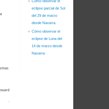
Cómo observar el
eclipse parcial de Sol
la
del 29 de marzo
desde Navarra.
Cómo observar el
eclipse de Luna del
14 de marzo desde
Navarra:
ismas
inuará
.