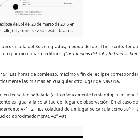
 eclipse de Sol del 20 de marzo de 2015 en
etalle, tal y como se verá desde Navarra.
ura aproximada del Sol, en grados, medida desde el horizonte. Téng
culto por montañas o edificios.
(Los tamaños del Sol y la Luna se han
 15”
. Las horas de comienzo, máximo y fín del eclipse corresponde
cticamente las mismas en cualquier otro lugar de Navarra.
ra, en fecha tan señalada (astronómicamente hablando) la inclinaci
izonte es igual a la colatitud del lugar de observación. En el caso de
o
o
madamente 47
12’ . (La colatitud de un lugar se calcula como 90
– l
o
titud es aproximadamente 42
48’)