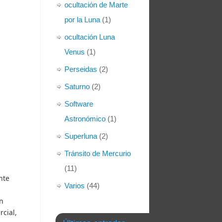
ocultación de Marte
por la Luna
(1)
ocultación Luna
Venus
(1)
Perseidas
(2)
Saturno
(2)
Software
Astronómico
(1)
Superluna
(2)
Tránsito de Mercurio
(11)
nte
Varios
(44)
un
rcial,