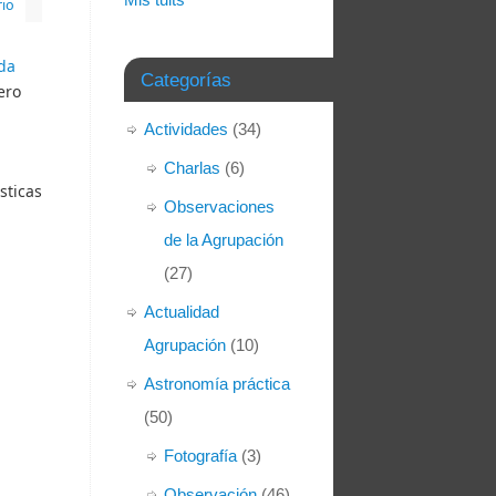
io
da
Categorías
ero
Actividades
(34)
Charlas
(6)
sticas
Observaciones
de la Agrupación
(27)
Actualidad
Agrupación
(10)
Astronomía práctica
(50)
Fotografía
(3)
Observación
(46)