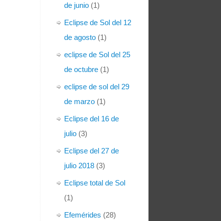
de junio
(1)
Eclipse de Sol del 12
de agosto
(1)
eclipse de Sol del 25
de octubre
(1)
eclipse de sol del 29
de marzo
(1)
Eclipse del 16 de
julio
(3)
Eclipse del 27 de
julio 2018
(3)
Eclipse total de Sol
(1)
Efemérides
(28)