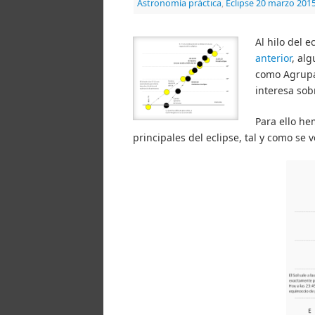
Astronomía práctica
,
Eclipse 20 marzo 201
Al hilo del 
anterior
, al
como Agrupa
interesa sob
Para ello he
principales del eclipse, tal y como s