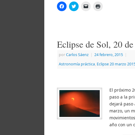
Haz
Haz
Haz
Haz
clic
clic
clic
clic
para
para
para
para
compartir
compartir
enviar
imprimir
en
en
un
(Se
Facebook
Twitter
enlace
abre
(Se
(Se
por
en
abre
abre
correo
una
en
en
electrónico
ventana
Eclipse de Sol, 20 d
una
una
a
nueva)
ventana
ventana
un
nueva)
nueva)
amigo
(Se
por
Carlos Sáenz
|
24 febrero, 2015
|
abre
en
Astronomía práctica
una
,
Eclipse 20 marzo 201
ventana
nueva)
El próximo 2
paso a la pr
dejará paso 
marzo, un mo
movimientos 
año con un d