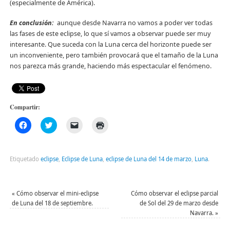
(especialmente de América).
En conclusión:
aunque desde Navarra no vamos a poder ver todas
las fases de este eclipse, lo que sí vamos a observar puede ser muy
interesante. Que suceda con la Luna cerca del horizonte puede ser
un inconveniente, pero también provocará que el tamaño de la Luna
nos parezca más grande, haciendo más espectacular el fenómeno.
Compartir:
Haz
Haz
Haz
Haz
clic
clic
clic
clic
para
para
para
para
compartir
compartir
enviar
imprimir
en
en
un
(Se
Facebook
Twitter
enlace
abre
Etiquetado
eclipse
,
Eclipse de Luna
,
eclipse de Luna del 14 de marzo
,
Luna
.
(Se
(Se
por
en
abre
abre
correo
una
en
en
electrónico
ventana
una
una
a
nueva)
ventana
ventana
un
«
Cómo observar el mini-eclipse
Cómo observar el eclipse parcial
nueva)
nueva)
amigo
de Luna del 18 de septiembre.
de Sol del 29 de marzo desde
(Se
abre
Navarra.
»
en
una