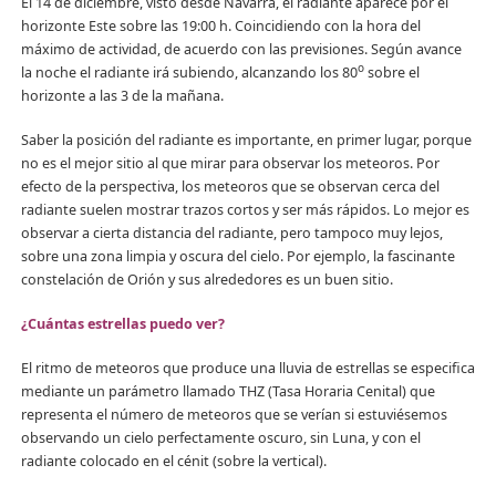
El 14 de diciembre, visto desde Navarra, el radiante aparece por el
horizonte Este sobre las 19:00 h. Coincidiendo con la hora del
máximo de actividad, de acuerdo con las previsiones. Según avance
o
la noche el radiante irá subiendo, alcanzando los 80
sobre el
horizonte a las 3 de la mañana.
Saber la posición del radiante es importante, en primer lugar, porque
no es el mejor sitio al que mirar para observar los meteoros. Por
efecto de la perspectiva, los meteoros que se observan cerca del
radiante suelen mostrar trazos cortos y ser más rápidos. Lo mejor es
observar a cierta distancia del radiante, pero tampoco muy lejos,
sobre una zona limpia y oscura del cielo. Por ejemplo, la fascinante
constelación de Orión y sus alrededores es un buen sitio.
¿Cuántas estrellas puedo ver?
El ritmo de meteoros que produce una lluvia de estrellas se especifica
mediante un parámetro llamado THZ (Tasa Horaria Cenital) que
representa el número de meteoros que se verían si estuviésemos
observando un cielo perfectamente oscuro, sin Luna, y con el
radiante colocado en el cénit (sobre la vertical).