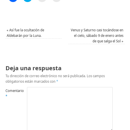
clic
clic
clic
clic
para
para
para
para
compartir
compartir
enviar
imprimir
en
en
un
(Se
Facebook
Twitter
enlace
abre
(Se
(Se
por
en
abre
abre
correo
una
en
en
electrónico
ventana
una
una
a
nueva)
«
Así fue la ocultación de
Venus y Saturno casi tocándose en
ventana
ventana
un
Aldebarán por la Luna.
el cielo, sábado 9 de enero antes
nueva)
nueva)
amigo
de que salga el Sol
»
(Se
abre
en
una
ventana
nueva)
Deja una respuesta
Tu dirección de correo electrónico no será publicada.
Los campos
obligatorios están marcados con
*
Comentario
*