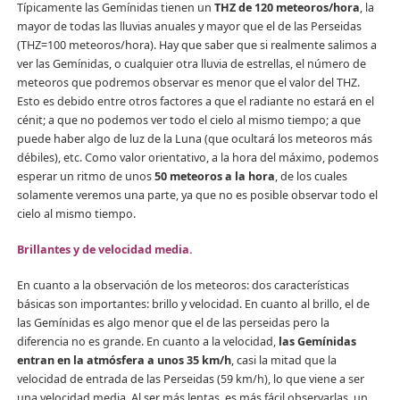
Típicamente las Gemínidas tienen un
THZ de 120 meteoros/hora
, la
mayor de todas las lluvias anuales y mayor que el de las Perseidas
(THZ=100 meteoros/hora). Hay que saber que si realmente salimos a
ver las Gemínidas, o cualquier otra lluvia de estrellas, el número de
meteoros que podremos observar es menor que el valor del THZ.
Esto es debido entre otros factores a que el radiante no estará en el
cénit; a que no podemos ver todo el cielo al mismo tiempo; a que
puede haber algo de luz de la Luna (que ocultará los meteoros más
débiles), etc. Como valor orientativo, a la hora del máximo, podemos
esperar un ritmo de unos
50 meteoros a la hora
, de los cuales
solamente veremos una parte, ya que no es posible observar todo el
cielo al mismo tiempo.
Brillantes y de velocidad media.
En cuanto a la observación de los meteoros: dos características
básicas son importantes: brillo y velocidad. En cuanto al brillo, el de
las Gemínidas es algo menor que el de las perseidas pero la
diferencia no es grande. En cuanto a la velocidad,
las Gemínidas
entran en la atmósfera a unos 35 km/h
, casi la mitad que la
velocidad de entrada de las Perseidas (59 km/h), lo que viene a ser
una velocidad media. Al ser más lentas, es más fácil observarlas, un