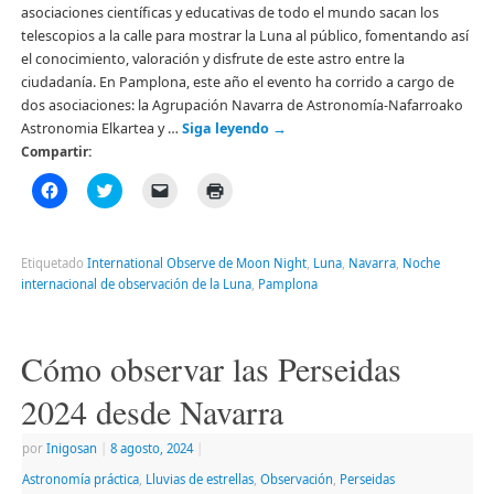
asociaciones científicas y educativas de todo el mundo sacan los
telescopios a la calle para mostrar la Luna al público, fomentando así
el conocimiento, valoración y disfrute de este astro entre la
ciudadanía. En Pamplona, este año el evento ha corrido a cargo de
dos asociaciones: la Agrupación Navarra de Astronomía-Nafarroako
Astronomia Elkartea y …
Siga leyendo
→
Compartir:
Haz
Haz
Haz
Haz
clic
clic
clic
clic
para
para
para
para
compartir
compartir
enviar
imprimir
en
en
un
(Se
Facebook
Twitter
enlace
abre
Etiquetado
International Observe de Moon Night
,
Luna
,
Navarra
,
Noche
(Se
(Se
por
en
internacional de observación de la Luna
,
Pamplona
abre
abre
correo
una
en
en
electrónico
ventana
una
una
a
nueva)
ventana
ventana
un
nueva)
nueva)
amigo
Cómo observar las Perseidas
(Se
abre
en
2024 desde Navarra
una
ventana
nueva)
por
Inigosan
|
8 agosto, 2024
|
Astronomía práctica
,
Lluvias de estrellas
,
Observación
,
Perseidas