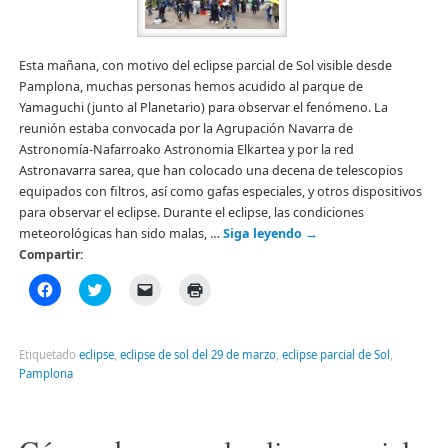
Esta mañana, con motivo del eclipse parcial de Sol visible desde
Pamplona, muchas personas hemos acudido al parque de
Yamaguchi (junto al Planetario) para observar el fenómeno. La
reunión estaba convocada por la Agrupación Navarra de
Astronomía-Nafarroako Astronomia Elkartea y por la red
Astronavarra sarea, que han colocado una decena de telescopios
equipados con filtros, así como gafas especiales, y otros dispositivos
para observar el eclipse. Durante el eclipse, las condiciones
meteorológicas han sido malas, …
Siga leyendo
→
Compartir:
Haz
Haz
Haz
Haz
clic
clic
clic
clic
para
para
para
para
compartir
compartir
enviar
imprimir
en
en
un
(Se
Facebook
Twitter
enlace
abre
Etiquetado
eclipse
,
eclipse de sol del 29 de marzo
,
eclipse parcial de Sol
,
(Se
(Se
por
en
Pamplona
abre
abre
correo
una
en
en
electrónico
ventana
una
una
a
nueva)
ventana
ventana
un
nueva)
nueva)
amigo
(Se