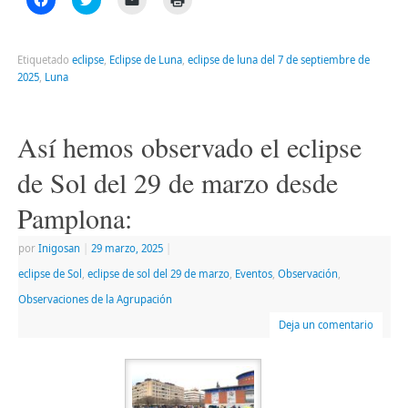
clic
clic
clic
clic
para
para
para
para
compartir
compartir
enviar
imprimir
en
en
un
(Se
Facebook
Twitter
enlace
abre
Etiquetado
eclipse
,
Eclipse de Luna
,
eclipse de luna del 7 de septiembre de
(Se
(Se
por
en
2025
,
Luna
abre
abre
correo
una
en
en
electrónico
ventana
una
una
a
nueva)
ventana
ventana
un
nueva)
nueva)
amigo
Así hemos observado el eclipse
(Se
abre
en
de Sol del 29 de marzo desde
una
ventana
nueva)
Pamplona:
por
Inigosan
|
29 marzo, 2025
|
eclipse de Sol
,
eclipse de sol del 29 de marzo
,
Eventos
,
Observación
,
Observaciones de la Agrupación
Deja un comentario