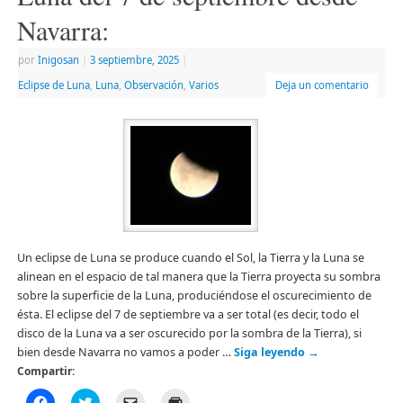
una
ventana
Navarra:
nueva)
por
Inigosan
|
3 septiembre, 2025
|
Eclipse de Luna
,
Luna
,
Observación
,
Varios
Deja un comentario
Un eclipse de Luna se produce cuando el Sol, la Tierra y la Luna se
alinean en el espacio de tal manera que la Tierra proyecta su sombra
sobre la superficie de la Luna, produciéndose el oscurecimiento de
ésta. El eclipse del 7 de septiembre va a ser total (es decir, todo el
disco de la Luna va a ser oscurecido por la sombra de la Tierra), si
bien desde Navarra no vamos a poder …
Siga leyendo
→
Compartir:
Haz
Haz
Haz
Haz