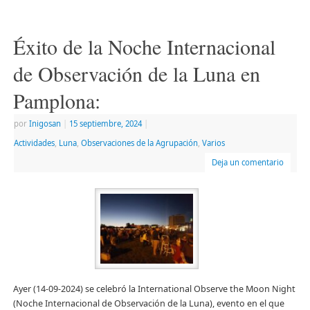
en
en
electrónico
ventana
una
una
a
nueva)
ventana
ventana
un
nueva)
nueva)
amigo
Éxito de la Noche Internacional
(Se
abre
en
de Observación de la Luna en
una
ventana
nueva)
Pamplona:
por
Inigosan
|
15 septiembre, 2024
|
Actividades
,
Luna
,
Observaciones de la Agrupación
,
Varios
Deja un comentario
Ayer (14-09-2024) se celebró la International Observe the Moon Night
(Noche Internacional de Observación de la Luna), evento en el que