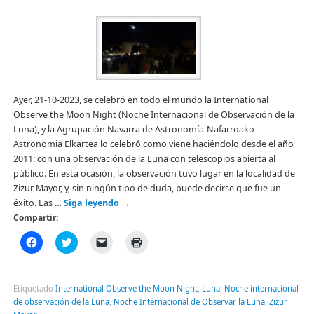
Ayer, 21-10-2023, se celebró en todo el mundo la International
Observe the Moon Night (Noche Internacional de Observación de la
Luna), y la Agrupación Navarra de Astronomía-Nafarroako
Astronomia Elkartea lo celebró como viene haciéndolo desde el año
2011: con una observación de la Luna con telescopios abierta al
público. En esta ocasión, la observación tuvo lugar en la localidad de
Zizur Mayor, y, sin ningún tipo de duda, puede decirse que fue un
éxito. Las …
Siga leyendo
→
Compartir:
Haz
Haz
Haz
Haz
clic
clic
clic
clic
para
para
para
para
compartir
compartir
enviar
imprimir
en
en
un
(Se
Facebook
Twitter
enlace
abre
Etiquetado
International Observe the Moon Night
,
Luna
,
Noche internacional
(Se
(Se
por
en
de observación de la Luna
,
Noche Internacional de Observar la Luna
,
Zizur
abre
abre
correo
una
en
en
electrónico
ventana