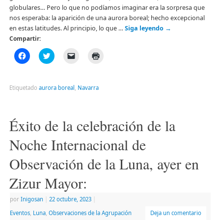
globulares… Pero lo que no podíamos imaginar era la sorpresa que
nos esperaba: la aparición de una aurora boreal; hecho excepcional
en estas latitudes. Al principio, lo que …
Siga leyendo
→
Compartir:
Haz
Haz
Haz
Haz
clic
clic
clic
clic
para
para
para
para
compartir
compartir
enviar
imprimir
en
en
un
(Se
Facebook
Twitter
enlace
abre
Etiquetado
aurora boreal
,
Navarra
(Se
(Se
por
en
abre
abre
correo
una
en
en
electrónico
ventana
una
una
a
nueva)
ventana
ventana
un
Éxito de la celebración de la
nueva)
nueva)
amigo
(Se
abre
Noche Internacional de
en
una
ventana
Observación de la Luna, ayer en
nueva)
Zizur Mayor:
por
Inigosan
|
22 octubre, 2023
|
Eventos
,
Luna
,
Observaciones de la Agrupación
Deja un comentario