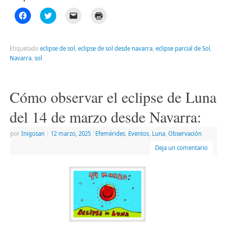
Haz
Haz
Haz
Haz
clic
clic
clic
clic
para
para
para
para
compartir
compartir
enviar
imprimir
en
en
un
(Se
Facebook
Twitter
enlace
abre
Etiquetado
eclipse de sol
,
eclipse de sol desde navarra
,
eclipse parcial de Sol
,
(Se
(Se
por
en
Navarra
,
sol
abre
abre
correo
una
en
en
electrónico
ventana
una
una
a
nueva)
ventana
ventana
un
nueva)
nueva)
amigo
Cómo observar el eclipse de Luna
(Se
abre
en
del 14 de marzo desde Navarra:
una
ventana
nueva)
por
Inigosan
|
12 marzo, 2025
|
Efemérides
,
Eventos
,
Luna
,
Observación
Deja un comentario