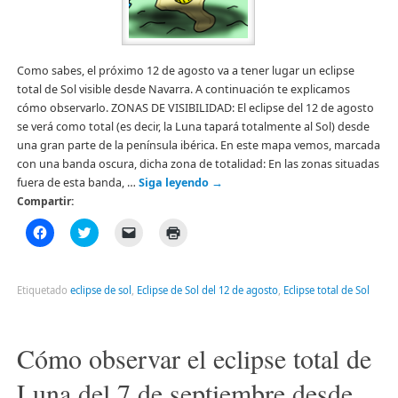
Como sabes, el próximo 12 de agosto va a tener lugar un eclipse
total de Sol visible desde Navarra. A continuación te explicamos
cómo observarlo. ZONAS DE VISIBILIDAD: El eclipse del 12 de agosto
se verá como total (es decir, la Luna tapará totalmente al Sol) desde
una gran parte de la península ibérica. En este mapa vemos, marcada
con una banda oscura, dicha zona de totalidad: En las zonas situadas
fuera de esta banda, …
Siga leyendo
→
Compartir:
Haz
Haz
Haz
Haz
clic
clic
clic
clic
para
para
para
para
compartir
compartir
enviar
imprimir
en
en
un
(Se
Facebook
Twitter
enlace
abre
Etiquetado
eclipse de sol
,
Eclipse de Sol del 12 de agosto
,
Eclipse total de Sol
(Se
(Se
por
en
abre
abre
correo
una
en
en
electrónico
ventana
una
una
a
nueva)
ventana
ventana
un
Cómo observar el eclipse total de
nueva)
nueva)
amigo
(Se
abre
Luna del 7 de septiembre desde
en