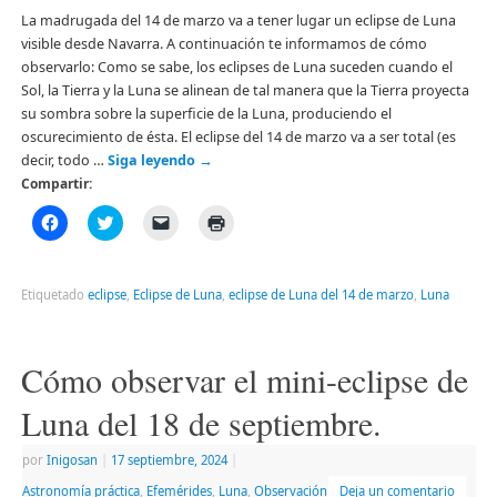
La madrugada del 14 de marzo va a tener lugar un eclipse de Luna
visible desde Navarra. A continuación te informamos de cómo
observarlo: Como se sabe, los eclipses de Luna suceden cuando el
Sol, la Tierra y la Luna se alinean de tal manera que la Tierra proyecta
su sombra sobre la superficie de la Luna, produciendo el
oscurecimiento de ésta. El eclipse del 14 de marzo va a ser total (es
decir, todo …
Siga leyendo
→
Compartir:
Haz
Haz
Haz
Haz
clic
clic
clic
clic
para
para
para
para
compartir
compartir
enviar
imprimir
en
en
un
(Se
Facebook
Twitter
enlace
abre
Etiquetado
eclipse
,
Eclipse de Luna
,
eclipse de Luna del 14 de marzo
,
Luna
(Se
(Se
por
en
abre
abre
correo
una
en
en
electrónico
ventana
una
una
a
nueva)
ventana
ventana
un
Cómo observar el mini-eclipse de
nueva)
nueva)
amigo
(Se
abre
Luna del 18 de septiembre.
en
una
ventana
por
Inigosan
|
17 septiembre, 2024
|
nueva)
Astronomía práctica
,
Efemérides
,
Luna
,
Observación
Deja un comentario