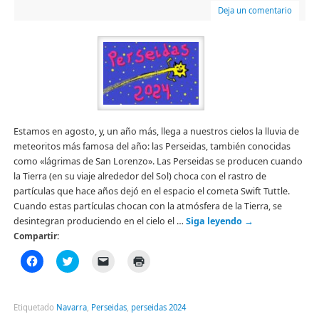
Deja un comentario
Estamos en agosto, y, un año más, llega a nuestros cielos la lluvia de
meteoritos más famosa del año: las Perseidas, también conocidas
como «lágrimas de San Lorenzo». Las Perseidas se producen cuando
la Tierra (en su viaje alrededor del Sol) choca con el rastro de
partículas que hace años dejó en el espacio el cometa Swift Tuttle.
Cuando estas partículas chocan con la atmósfera de la Tierra, se
desintegran produciendo en el cielo el …
Siga leyendo
→
Compartir:
Haz
Haz
Haz
Haz
clic
clic
clic
clic
para
para
para
para
compartir
compartir
enviar
imprimir
en
en
un
(Se
Facebook
Twitter
enlace
abre
Etiquetado
Navarra
,
Perseidas
,
perseidas 2024
(Se
(Se
por
en