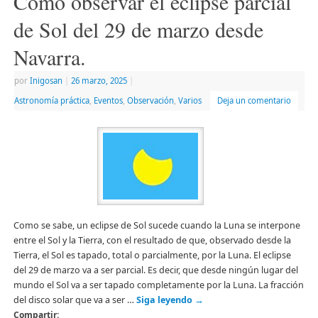
Cómo observar el eclipse parcial
abre
en
de Sol del 29 de marzo desde
una
ventana
nueva)
Navarra.
por
Inigosan
|
26 marzo, 2025
|
Astronomía práctica
,
Eventos
,
Observación
,
Varios
Deja un comentario
Como se sabe, un eclipse de Sol sucede cuando la Luna se interpone
entre el Sol y la Tierra, con el resultado de que, observado desde la
Tierra, el Sol es tapado, total o parcialmente, por la Luna. El eclipse
del 29 de marzo va a ser parcial. Es decir, que desde ningún lugar del
mundo el Sol va a ser tapado completamente por la Luna. La fracción
del disco solar que va a ser …
Siga leyendo
→
Compartir: