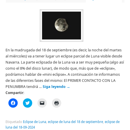
En la madrugada del 18 de septiembre (es decir, la noche del martes
al miércoles) va a tener lugar un eclipse parcial de Luna visible desde
Navarra. La parte eclipsada de la Luna va a ser muy pequeña (algo así
como el 8% del disco lunar), de modo que, más que de «eclipse»,
podríamos hablar de «mini eclipse». A continuación te informamos
de las diferentes fases del mismo: El PRIMER CONTACTO CON LA
PENUMBRA tendrá …
Siga leyendo
→
Compartir:
Haz
Haz
Haz
Haz
clic
clic
clic
clic
para
para
para
para
compartir
compartir
enviar
imprimir
en
en
un
(Se
Facebook
Twitter
enlace
abre
Etiquetado
Eclipse de Luna
,
eclipse de luna del 18 de septiembre
,
eclipse de
(Se
(Se
por
en
luna del 18-09-2024
abre
abre
correo
una