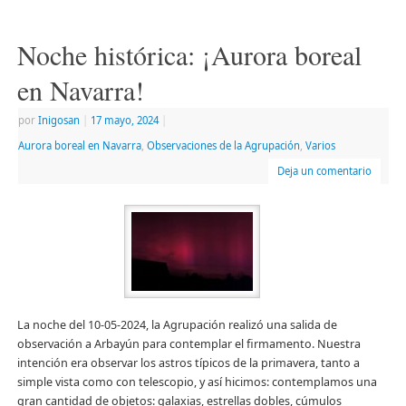
abre
abre
correo
una
en
en
electrónico
ventana
una
una
a
nueva)
ventana
ventana
un
Noche histórica: ¡Aurora boreal
nueva)
nueva)
amigo
(Se
abre
en Navarra!
en
una
ventana
por
Inigosan
|
17 mayo, 2024
|
nueva)
Aurora boreal en Navarra
,
Observaciones de la Agrupación
,
Varios
Deja un comentario
La noche del 10-05-2024, la Agrupación realizó una salida de
observación a Arbayún para contemplar el firmamento. Nuestra
intención era observar los astros típicos de la primavera, tanto a
simple vista como con telescopio, y así hicimos: contemplamos una
gran cantidad de objetos: galaxias, estrellas dobles, cúmulos