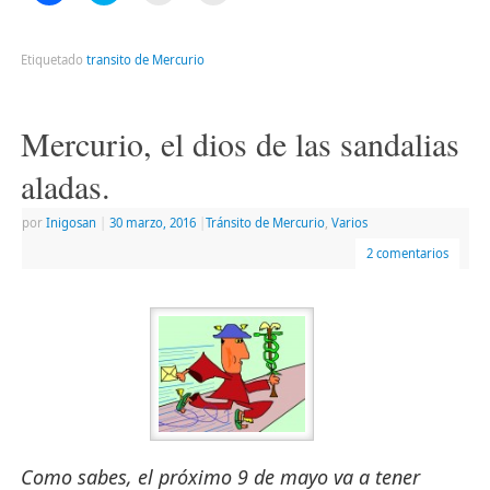
para
para
para
para
compartir
compartir
enviar
imprimir
en
en
un
(Se
Facebook
Twitter
enlace
abre
Etiquetado
transito de Mercurio
(Se
(Se
por
en
abre
abre
correo
una
en
en
electrónico
ventana
una
una
a
nueva)
ventana
ventana
un
Mercurio, el dios de las sandalias
nueva)
nueva)
amigo
(Se
abre
aladas.
en
una
ventana
por
Inigosan
|
30 marzo, 2016
|
Tránsito de Mercurio
,
Varios
nueva)
2 comentarios
Como sabes, el próximo 9 de mayo va a tener