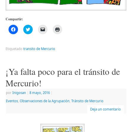
Compartir:
Haz
Haz
Haz
Haz
clic
clic
clic
clic
para
para
para
para
compartir
compartir
enviar
imprimir
en
en
un
(Se
Facebook
Twitter
enlace
abre
Etiquetado
transito de Mercurio
(Se
(Se
por
en
abre
abre
correo
una
en
en
electrónico
ventana
una
una
a
nueva)
ventana
ventana
un
¡Ya falta poco para el tránsito de
nueva)
nueva)
amigo
(Se
abre
Mercurio!
en
una
ventana
por
Inigosan
|
8 mayo, 2016
|
nueva)
Eventos
,
Observaciones de la Agrupación
,
Tránsito de Mercurio
Deja un comentario