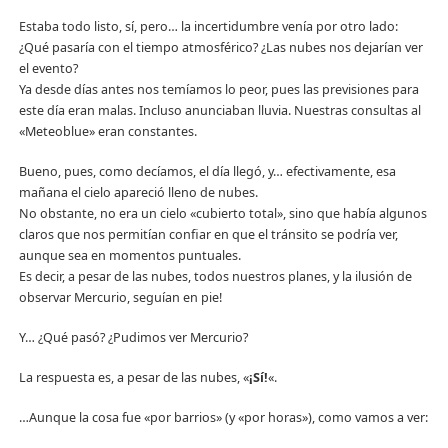
Estaba todo listo, sí, pero… la incertidumbre venía por otro lado:
¿Qué pasaría con el tiempo atmosférico? ¿Las nubes nos dejarían ver
el evento?
Ya desde días antes nos temíamos lo peor, pues las previsiones para
este día eran malas. Incluso anunciaban lluvia. Nuestras consultas al
«Meteoblue» eran constantes.
Bueno, pues, como decíamos, el día llegó, y… efectivamente, esa
mañana el cielo apareció lleno de nubes.
No obstante, no era un cielo «cubierto total», sino que había algunos
claros que nos permitían confiar en que el tránsito se podría ver,
aunque sea en momentos puntuales.
Es decir, a pesar de las nubes, todos nuestros planes, y la ilusión de
observar Mercurio, seguían en pie!
Y… ¿Qué pasó? ¿Pudimos ver Mercurio?
La respuesta es, a pesar de las nubes, «
¡Sí!
«.
…Aunque la cosa fue «por barrios» (y «por horas»), como vamos a ver: