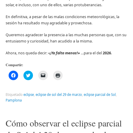
solar, e incluso, con uno de ellos, varias protuberancias.
En definitiva, a pesar de las malas condiciones meteorológicas, la
sesión ha resultado muy agradable y provechosa.
Queremos agradecer la presencia a las muchas personas que, con su
entusiasmo y curiosidad, han acudido a la misma.
Ahora, nos queda decir: «
¡Ya falta menos!»
…para el del
2026
.
Compartir:
Haz
Haz
Haz
Haz
clic
clic
clic
clic
para
para
para
para
compartir
compartir
enviar
imprimir
en
en
un
(Se
Facebook
Twitter
enlace
abre
Etiquetado
eclipse
,
eclipse de sol del 29 de marzo
,
eclipse parcial de Sol
,
(Se
(Se
por
en
Pamplona
abre
abre
correo
una
en
en
electrónico
ventana
una
una
a
nueva)
ventana
ventana
un
nueva)
nueva)
amigo
Cómo observar el eclipse parcial
(Se
abre
en
una