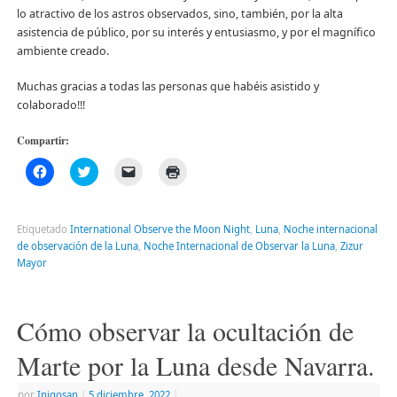
lo atractivo de los astros observados, sino, también, por la alta
asistencia de público, por su interés y entusiasmo, y por el magnífico
ambiente creado.
Muchas gracias a todas las personas que habéis asistido y
colaborado!!!
Compartir:
Haz
Haz
Haz
Haz
clic
clic
clic
clic
para
para
para
para
compartir
compartir
enviar
imprimir
en
en
un
(Se
Facebook
Twitter
enlace
abre
Etiquetado
International Observe the Moon Night
,
Luna
,
Noche internacional
(Se
(Se
por
en
de observación de la Luna
,
Noche Internacional de Observar la Luna
,
Zizur
abre
abre
correo
una
en
en
electrónico
ventana
Mayor
una
una
a
nueva)
ventana
ventana
un
nueva)
nueva)
amigo
(Se
abre
Cómo observar la ocultación de
en
una
ventana
Marte por la Luna desde Navarra.
nueva)
por
Inigosan
|
5 diciembre, 2022
|