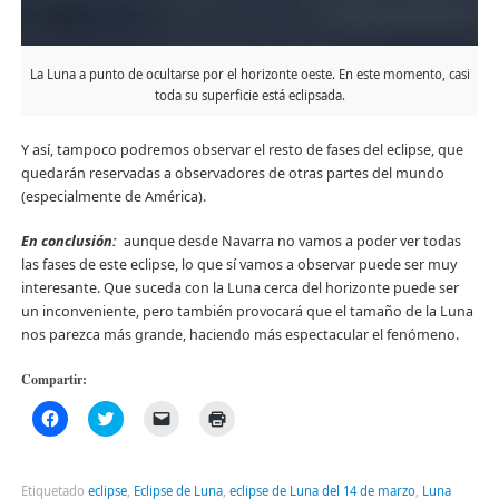
La Luna a punto de ocultarse por el horizonte oeste. En este momento, casi
toda su superficie está eclipsada.
Y así, tampoco podremos observar el resto de fases del eclipse, que
quedarán reservadas a observadores de otras partes del mundo
(especialmente de América).
En conclusión:
aunque desde Navarra no vamos a poder ver todas
las fases de este eclipse, lo que sí vamos a observar puede ser muy
interesante. Que suceda con la Luna cerca del horizonte puede ser
un inconveniente, pero también provocará que el tamaño de la Luna
nos parezca más grande, haciendo más espectacular el fenómeno.
Compartir:
Haz
Haz
Haz
Haz
clic
clic
clic
clic
para
para
para
para
compartir
compartir
enviar
imprimir
en
en
un
(Se
Facebook
Twitter
enlace
abre
Etiquetado
eclipse
,
Eclipse de Luna
,
eclipse de Luna del 14 de marzo
,
Luna