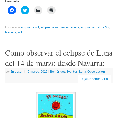
Compartir:
Haz
Haz
Haz
Haz
clic
clic
clic
clic
para
para
para
para
compartir
compartir
enviar
imprimir
en
en
un
(Se
Facebook
Twitter
enlace
abre
Etiquetado
eclipse de sol
,
eclipse de sol desde navarra
,
eclipse parcial de Sol
,
(Se
(Se
por
en
Navarra
,
sol
abre
abre
correo
una
en
en
electrónico
ventana
una
una
a
nueva)
ventana
ventana
un
nueva)
nueva)
amigo
Cómo observar el eclipse de Luna
(Se
abre
en
del 14 de marzo desde Navarra:
una
ventana
nueva)
por
Inigosan
|
12 marzo, 2025
|
Efemérides
,
Eventos
,
Luna
,
Observación
Deja un comentario