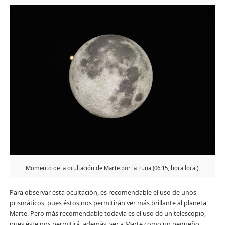
Momento de la ocultación de Marte por la Luna (06:15, hora local).
Para observar esta ocultación, es recomendable el uso de unos
prismáticos, pues éstos nos permitirán ver más brillante al planeta
Marte. Pero más recomendable todavía es el uso de un telescopio,
pues éste nos permitirá, además, ver a Marte como un pequeño