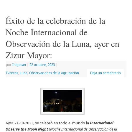
(Se
(Se
por
en
abre
abre
correo
una
en
en
electrónico
ventana
una
una
a
nueva)
ventana
ventana
un
Éxito de la celebración de la
nueva)
nueva)
amigo
(Se
abre
Noche Internacional de
en
una
ventana
Observación de la Luna, ayer en
nueva)
Zizur Mayor:
por
Inigosan
|
22 octubre, 2023
|
Eventos
,
Luna
,
Observaciones de la Agrupación
Deja un comentario
Ayer, 21-10-2023, se celebró en todo el mundo la
International
Observe the Moon Night
(Noche Internacional de Observación de la