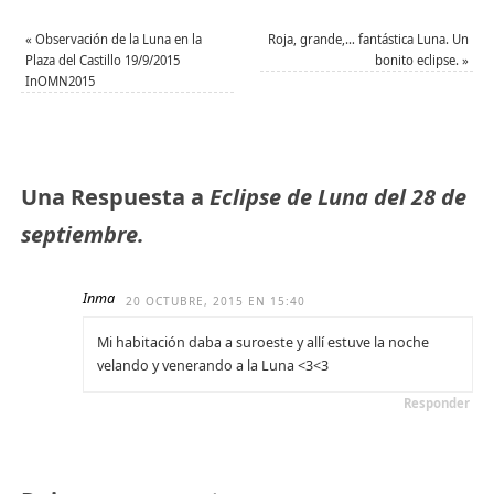
en
en
electrónico
ventana
una
una
a
nueva)
ventana
ventana
un
«
Observación de la Luna en la
Roja, grande,… fantástica Luna. Un
nueva)
nueva)
amigo
Plaza del Castillo 19/9/2015
bonito eclipse.
»
(Se
abre
InOMN2015
en
una
ventana
nueva)
Una Respuesta a
Eclipse de Luna del 28 de
septiembre.
Inma
20 OCTUBRE, 2015 EN 15:40
Mi habitación daba a suroeste y allí estuve la noche
velando y venerando a la Luna <3<3
Responder