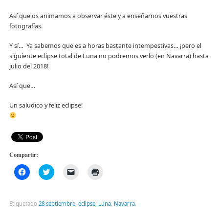
Así que os animamos a observar éste y a enseñarnos vuestras
fotografías.
Y sí… Ya sabemos que es a horas bastante intempestivas… ¡pero el
siguiente eclipse total de Luna no podremos verlo (en Navarra) hasta
julio del 2018!
Así que…
Un saludico y feliz eclipse!
Compartir:
Haz
Haz
Haz
Haz
clic
clic
clic
clic
para
para
para
para
compartir
compartir
enviar
imprimir
en
en
un
(Se
Facebook
Twitter
enlace
abre
Etiquetado
28 septiembre
,
eclipse
,
Luna
,
Navarra
.
(Se
(Se
por
en
abre
abre
correo
una