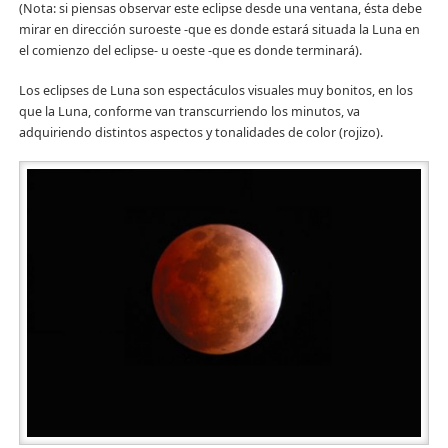
(Nota: si piensas observar este eclipse desde una ventana, ésta debe
mirar en dirección suroeste -que es donde estará situada la Luna en
el comienzo del eclipse- u oeste -que es donde terminará).
Los eclipses de Luna son espectáculos visuales muy bonitos, en los
que la Luna, conforme van transcurriendo los minutos, va
adquiriendo distintos aspectos y tonalidades de color (rojizo).