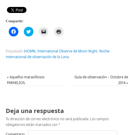
Compartir:
Haz
Haz
Haz
Haz
clic
clic
clic
clic
para
para
para
para
compartir
compartir
enviar
imprimir
en
en
un
(Se
Facebook
Twitter
enlace
abre
Etiquetado
InOMN
,
International Observe de Moon Night
,
Noche
(Se
(Se
por
en
internacional de observación de la Luna
.
abre
abre
correo
una
en
en
electrónico
ventana
una
una
a
nueva)
ventana
ventana
un
nueva)
nueva)
amigo
«
Aquellos maravillosos
Guía de observación – Octubre de
(Se
abre
PARHELIOS.
2014
»
en
una
ventana
nueva)
Deja una respuesta
Tu dirección de correo electrónico no será publicada.
Los campos
obligatorios están marcados con
*
Comentario