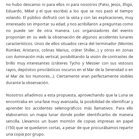
no hubo descanso ni para ellos ni para nosotros (Patxi, Jesús, Iñigo,
Eduardo, Mikel y el que escribe) a los que se nos pasó el tiempo
volando. El público disfrutó con la vista y con las explicaciones, muy
interesado sin importar su edad, y nos acribillaron a preguntas como
no puede ser de otra manera. Los organizadores del evento
proponían en su web la observación de algunos accidentes lunares
característicos. Unos de ellos situados cerca del terminador (Montes
Rümker, Aristarco, colinas Marius, cráter Shiller…) y otros en zonas
con iluminación más vertical, posibilitando la visión de contrastes de
brillo muy interesantes (cráteres Tycho y Messier con sus vistosos
rayos, depósitos piroclásticos oscuros en el Mar de la Serenidad o en
el Mar de los Humores…). Ciertamente eran perfectamente visibles
durante la observación.
Nosotros añadimos a esta propuesta, aprovechando que la Luna se
encontraba en una fase muy avanzada, la posibilidad de identificar y
aprender los accidentes selenográficos más llamativos. Para ello
elaboramos un mapa lunar donde poder identificarlos de manera
sencilla. Llevamos un buen montón de copias impresas en papel
(150) que se quedaron cortas, a pesar de que procurábamos repartir
una copia por grupo.