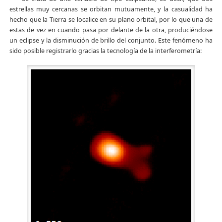
estrellas muy cercanas se orbitan mutuamente, y la casualidad ha
hecho que la Tierra se localice en su plano orbital, por lo que una de
estas de vez en cuando pasa por delante de la otra, produciéndose
un eclipse y la disminución de brillo del conjunto. Este fenómeno ha
sido posible registrarlo gracias la tecnología de la interferometría: