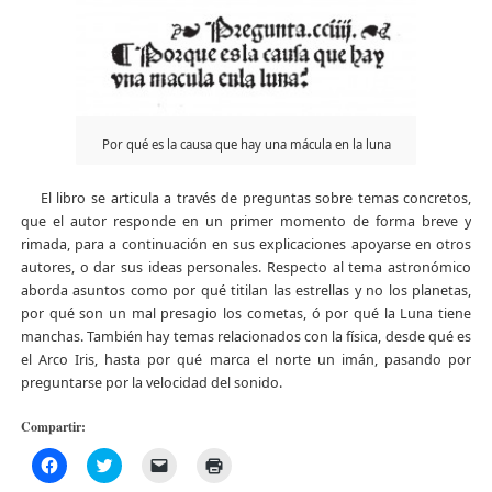
Por qué es la causa que hay una mácula en la luna
El libro se articula a través de preguntas sobre temas concretos,
que el autor responde en un primer momento de forma breve y
rimada, para a continuación en sus explicaciones apoyarse en otros
autores, o dar sus ideas personales. Respecto al tema astronómico
aborda asuntos como por qué titilan las estrellas y no los planetas,
por qué son un mal presagio los cometas, ó por qué la Luna tiene
manchas. También hay temas relacionados con la física, desde qué es
el Arco Iris, hasta por qué marca el norte un imán, pasando por
preguntarse por la velocidad del sonido.
Compartir:
Haz
Haz
Haz
Haz
clic
clic
clic
clic
para
para
para
para