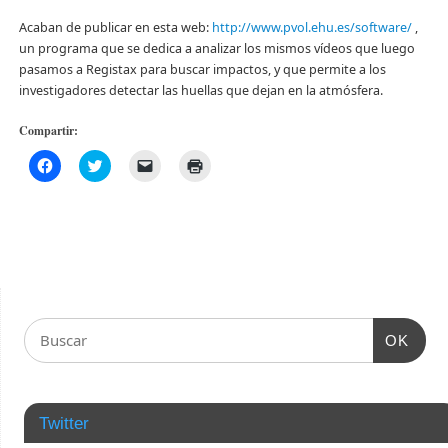
Acaban de publicar en esta web:
http://www.pvol.ehu.es/software/
,
un programa que se dedica a analizar los mismos vídeos que luego
pasamos a Registax para buscar impactos, y que permite a los
investigadores detectar las huellas que dejan en la atmósfera.
Compartir:
Haz
Haz
Haz
Haz
clic
clic
clic
clic
para
para
para
para
compartir
compartir
enviar
imprimir
en
en
un
(Se
Facebook
Twitter
enlace
abre
(Se
(Se
por
en
abre
abre
correo
una
en
en
electrónico
ventana
una
una
a
nueva)
ventana
ventana
un
nueva)
nueva)
amigo
(Se
abre
OK
en
una
ventana
nueva)
Twitter