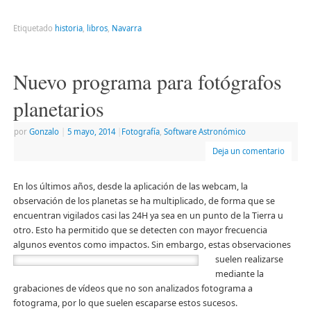
compartir
compartir
enviar
imprimir
en
en
un
(Se
Facebook
Twitter
enlace
abre
Etiquetado
historia
,
libros
,
Navarra
(Se
(Se
por
en
abre
abre
correo
una
en
en
electrónico
ventana
una
una
a
nueva)
ventana
ventana
un
Nuevo programa para fotógrafos
nueva)
nueva)
amigo
(Se
abre
planetarios
en
una
ventana
por
Gonzalo
|
5 mayo, 2014
|
Fotografía
,
Software Astronómico
nueva)
Deja un comentario
En los últimos años, desde la aplicación de las webcam, la
observación de los planetas se ha multiplicado, de forma que se
encuentran vigilados casi las 24H ya sea en un punto de la Tierra u
otro. Esto ha permitido que se detecten con mayor frecuencia
algunos eventos como impactos. Sin embargo, estas observaciones
suelen realizarse
mediante la
grabaciones de vídeos que no son analizados fotograma a
fotograma, por lo que suelen escaparse estos sucesos.