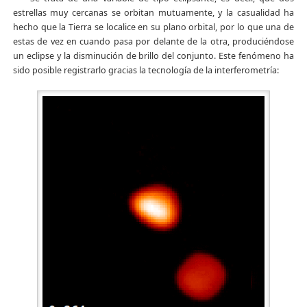
estrellas muy cercanas se orbitan mutuamente, y la casualidad ha
hecho que la Tierra se localice en su plano orbital, por lo que una de
estas de vez en cuando pasa por delante de la otra, produciéndose
un eclipse y la disminución de brillo del conjunto. Este fenómeno ha
sido posible registrarlo gracias la tecnología de la interferometría: