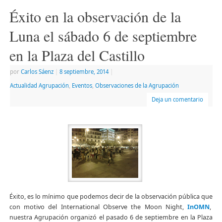
una
una
a
nueva)
ventana
ventana
un
Éxito en la observación de la
nueva)
nueva)
amigo
(Se
abre
Luna el sábado 6 de septiembre
en
una
ventana
en la Plaza del Castillo
nueva)
por
Carlos Sáenz
|
8 septiembre, 2014
|
Actualidad Agrupación
,
Eventos
,
Observaciones de la Agrupación
Deja un comentario
Éxito, es lo mínimo que podemos decir de la observación pública que
con motivo del International Observe the Moon Night,
InOMN
,
nuestra Agrupación organizó el pasado 6 de septiembre en la Plaza