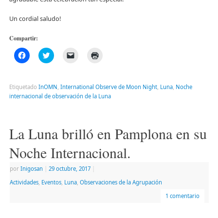
Un cordial saludo!
Compartir:
Haz
Haz
Haz
Haz
clic
clic
clic
clic
para
para
para
para
compartir
compartir
enviar
imprimir
en
en
un
(Se
Facebook
Twitter
enlace
abre
Etiquetado
InOMN
,
International Observe de Moon Night
,
Luna
,
Noche
(Se
(Se
por
en
internacional de observación de la Luna
abre
abre
correo
una
en
en
electrónico
ventana
una
una
a
nueva)
ventana
ventana
un
nueva)
nueva)
amigo
La Luna brilló en Pamplona en su
(Se
abre
en
Noche Internacional.
una
ventana
nueva)
por
Inigosan
|
29 octubre, 2017
|
Actividades
,
Eventos
,
Luna
,
Observaciones de la Agrupación
1 comentario