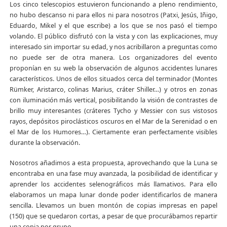
Los cinco telescopios estuvieron funcionando a pleno rendimiento,
no hubo descanso ni para ellos ni para nosotros (Patxi, Jesús, Iñigo,
Eduardo, Mikel y el que escribe) a los que se nos pasó el tiempo
volando. El público disfrutó con la vista y con las explicaciones, muy
interesado sin importar su edad, y nos acribillaron a preguntas como
no puede ser de otra manera. Los organizadores del evento
proponían en su web la observación de algunos accidentes lunares
característicos. Unos de ellos situados cerca del terminador (Montes
Rümker, Aristarco, colinas Marius, cráter Shiller…) y otros en zonas
con iluminación más vertical, posibilitando la visión de contrastes de
brillo muy interesantes (cráteres Tycho y Messier con sus vistosos
rayos, depósitos piroclásticos oscuros en el Mar de la Serenidad o en
el Mar de los Humores…). Ciertamente eran perfectamente visibles
durante la observación.
Nosotros añadimos a esta propuesta, aprovechando que la Luna se
encontraba en una fase muy avanzada, la posibilidad de identificar y
aprender los accidentes selenográficos más llamativos. Para ello
elaboramos un mapa lunar donde poder identificarlos de manera
sencilla. Llevamos un buen montón de copias impresas en papel
(150) que se quedaron cortas, a pesar de que procurábamos repartir
una copia por grupo.