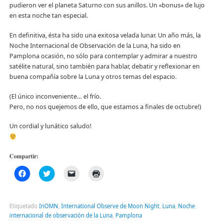
pudieron ver el planeta Saturno con sus anillos. Un «bonus» de lujo
en esta noche tan especial.
En definitiva, ésta ha sido una exitosa velada lunar. Un año más, la
Noche Internacional de Observación de la Luna, ha sido en
Pamplona ocasión, no sólo para contemplar y admirar a nuestro
satélite natural, sino también para hablar, debatir y reflexionar en
buena compañía sobre la Luna y otros temas del espacio.
(El único inconveniente… el frío.
Pero, no nos quejemos de ello, que estamos a finales de octubre!)
Un cordial y lunático saludo!
Compartir:
Haz
Haz
Haz
Haz
clic
clic
clic
clic
para
para
para
para
compartir
compartir
enviar
imprimir
en
en
un
(Se
Facebook
Twitter
enlace
abre
Etiquetado
InOMN
,
International Observe de Moon Night
,
Luna
,
Noche
(Se
(Se
por
en
internacional de observación de la Luna
,
Pamplona
abre
abre
correo
una