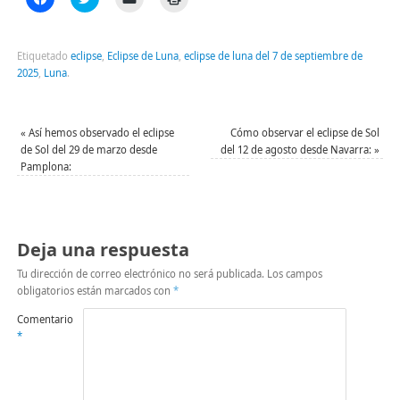
clic
clic
clic
clic
para
para
para
para
compartir
compartir
enviar
imprimir
en
en
un
(Se
Facebook
Twitter
enlace
abre
Etiquetado
eclipse
,
Eclipse de Luna
,
eclipse de luna del 7 de septiembre de
(Se
(Se
por
en
2025
,
Luna
.
abre
abre
correo
una
en
en
electrónico
ventana
una
una
a
nueva)
ventana
ventana
un
nueva)
nueva)
amigo
«
Así hemos observado el eclipse
Cómo observar el eclipse de Sol
(Se
abre
de Sol del 29 de marzo desde
del 12 de agosto desde Navarra:
»
en
Pamplona:
una
ventana
nueva)
Deja una respuesta
Tu dirección de correo electrónico no será publicada.
Los campos
obligatorios están marcados con
*
Comentario
*