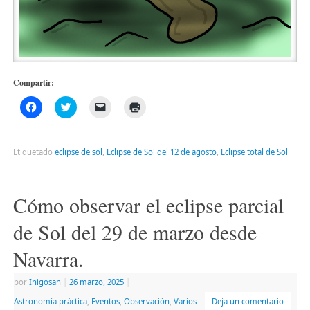
Compartir:
Haz
Haz
Haz
Haz
clic
clic
clic
clic
para
para
para
para
compartir
compartir
enviar
imprimir
en
en
un
(Se
Facebook
Twitter
enlace
abre
Etiquetado
eclipse de sol
,
Eclipse de Sol del 12 de agosto
,
Eclipse total de Sol
(Se
(Se
por
en
abre
abre
correo
una
en
en
electrónico
ventana
una
una
a
nueva)
ventana
ventana
un
Cómo observar el eclipse parcial
nueva)
nueva)
amigo
(Se
abre
de Sol del 29 de marzo desde
en
una
ventana
Navarra.
nueva)
por
Inigosan
|
26 marzo, 2025
|
Astronomía práctica
,
Eventos
,
Observación
,
Varios
Deja un comentario