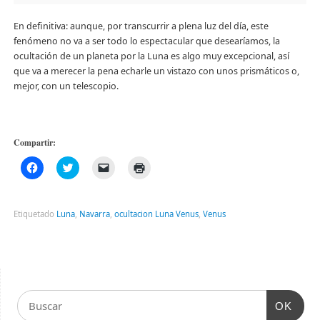
En definitiva: aunque, por transcurrir a plena luz del día, este
fenómeno no va a ser todo lo espectacular que desearíamos, la
ocultación de un planeta por la Luna es algo muy excepcional, así
que va a merecer la pena echarle un vistazo con unos prismáticos o,
mejor, con un telescopio.
Compartir:
Haz
Haz
Haz
Haz
clic
clic
clic
clic
para
para
para
para
compartir
compartir
enviar
imprimir
en
en
un
(Se
Facebook
Twitter
enlace
abre
Etiquetado
Luna
,
Navarra
,
ocultacion Luna Venus
,
Venus
(Se
(Se
por
en
abre
abre
correo
una
en
en
electrónico
ventana
una
una
a
nueva)
ventana
ventana
un
nueva)
nueva)
amigo
(Se
abre
en
una
OK
ventana