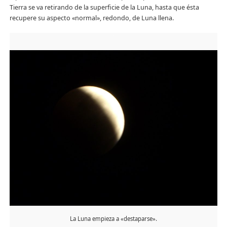
Tierra se va retirando de la superficie de la Luna, hasta que ésta
recupere su aspecto «normal», redondo, de Luna llena.
La Luna empieza a «destaparse».