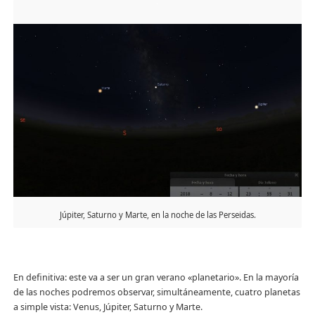
Júpiter, Saturno y Marte, en la noche de las Perseidas.
En definitiva: este va a ser un gran verano «planetario». En la mayoría
de las noches podremos observar, simultáneamente, cuatro planetas
a simple vista: Venus, Júpiter, Saturno y Marte.