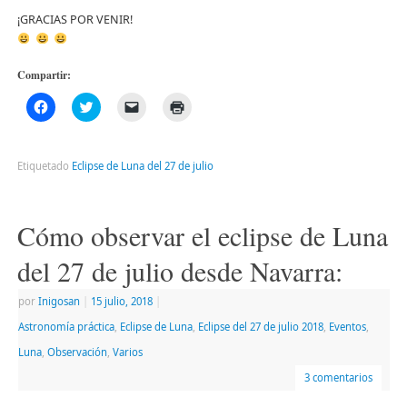
¡GRACIAS POR VENIR!
Compartir:
Haz
Haz
Haz
Haz
clic
clic
clic
clic
para
para
para
para
compartir
compartir
enviar
imprimir
en
en
un
(Se
Facebook
Twitter
enlace
abre
Etiquetado
Eclipse de Luna del 27 de julio
(Se
(Se
por
en
abre
abre
correo
una
en
en
electrónico
ventana
una
una
a
nueva)
ventana
ventana
un
Cómo observar el eclipse de Luna
nueva)
nueva)
amigo
(Se
abre
del 27 de julio desde Navarra:
en
una
ventana
por
Inigosan
|
15 julio, 2018
|
nueva)
Astronomía práctica
,
Eclipse de Luna
,
Eclipse del 27 de julio 2018
,
Eventos
,
Luna
,
Observación
,
Varios
3 comentarios