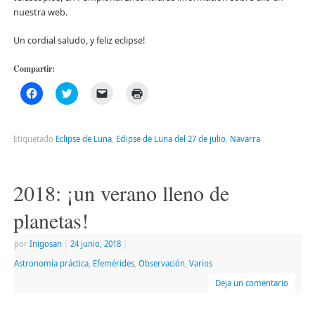
nuestra web.
Un cordial saludo, y feliz eclipse!
Compartir:
Haz
Haz
Haz
Haz
clic
clic
clic
clic
para
para
para
para
compartir
compartir
enviar
imprimir
en
en
un
(Se
Facebook
Twitter
enlace
abre
Etiquetado
Eclipse de Luna
,
Eclipse de Luna del 27 de julio
,
Navarra
(Se
(Se
por
en
abre
abre
correo
una
en
en
electrónico
ventana
una
una
a
nueva)
ventana
ventana
un
2018: ¡un verano lleno de
nueva)
nueva)
amigo
(Se
abre
planetas!
en
una
ventana
por
Inigosan
|
24 junio, 2018
|
nueva)
Astronomía práctica
,
Efemérides
,
Observación
,
Varios
Deja un comentario