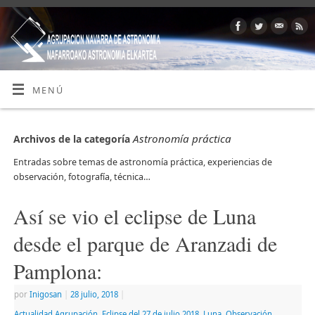
MENÚ
Astronomía práctica
Archivos de la categoría
Entradas sobre temas de astronomía práctica, experiencias de
observación, fotografía, técnica…
Así se vio el eclipse de Luna
desde el parque de Aranzadi de
Pamplona:
por
Inigosan
|
28 julio, 2018
|
Actualidad Agrupación
,
Eclipse del 27 de julio 2018
,
Luna
,
Observación
,