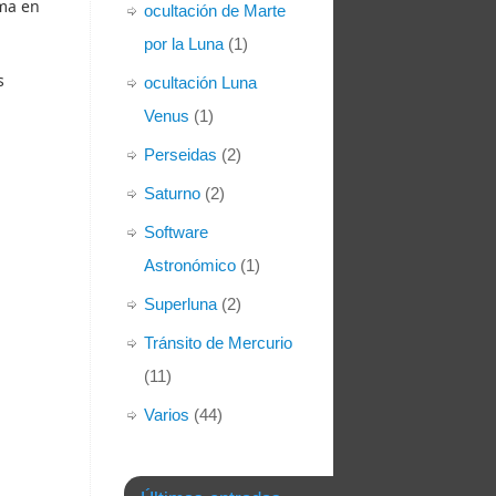
rma en
ocultación de Marte
por la Luna
(1)
s
ocultación Luna
Venus
(1)
Perseidas
(2)
Saturno
(2)
Software
Astronómico
(1)
Superluna
(2)
Tránsito de Mercurio
(11)
Varios
(44)