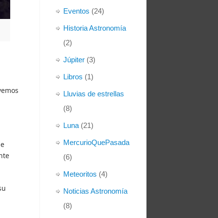
Eventos
(24)
Historia Astronomía
(2)
Júpiter
(3)
Libros
(1)
 vemos
Lluvias de estrellas
(8)
Luna
(21)
MercurioQuePasada
de
nte
(6)
Meteoritos
(4)
su
Noticias Astronomía
(8)