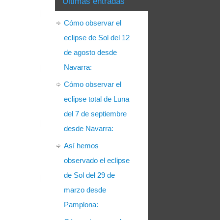
Últimas entradas
Cómo observar el
eclipse de Sol del 12
de agosto desde
Navarra:
Cómo observar el
eclipse total de Luna
del 7 de septiembre
desde Navarra:
Así hemos
observado el eclipse
de Sol del 29 de
marzo desde
Pamplona: