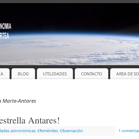
ÍA
BLOG
UTILIDADES
CONTACTO
AREA DE S
n Marte-Antares
estrella Antares!
dades astronómicas
,
Efemérides
,
Observación
1 comentar