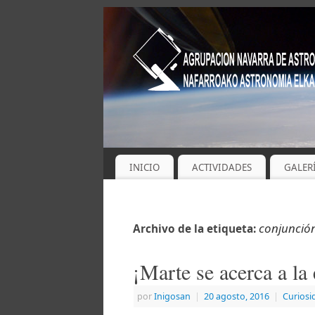
INICIO
ACTIVIDADES
GALER
conjunció
Archivo de la etiqueta:
¡Marte se acerca a la 
por
Inigosan
|
20 agosto, 2016
|
Curiosi