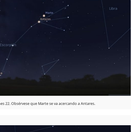
nes 22. Obsérvese que Marte se va acercando a Antares.