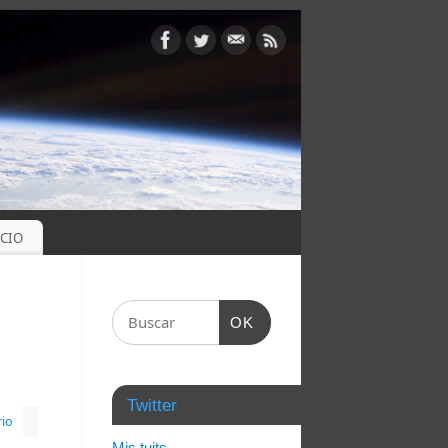
OCIO
OK
Twitter
io
Mis tuits