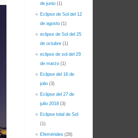
de junio
(1)
Eclipse de Sol del 12
de agosto
(1)
eclipse de Sol del 25
de octubre
(1)
eclipse de sol del 29
de marzo
(1)
Eclipse del 16 de
julio
(3)
Eclipse del 27 de
julio 2018
(3)
Eclipse total de Sol
(1)
Efemérides
(28)