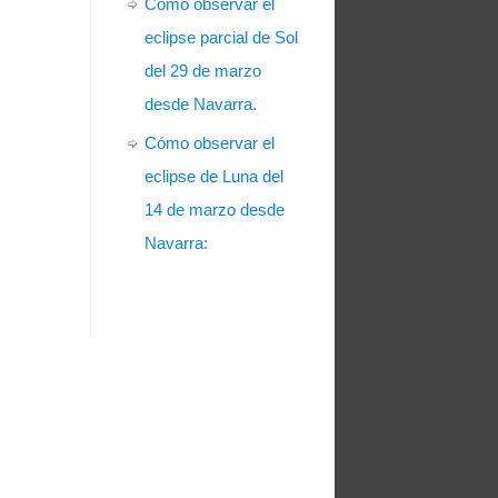
Cómo observar el
eclipse parcial de Sol
del 29 de marzo
desde Navarra.
Cómo observar el
eclipse de Luna del
14 de marzo desde
Navarra: