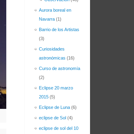
Aurora boreal en
Navarra
(1)
Barrio de los Artistas
(3)
Curiosidades
astronómicas
(16)
Curso de astronomía
(2)
Eclipse 20 marzo
2015
(5)
Eclipse de Luna
(6)
eclipse de Sol
(4)
eclipse de sol del 10