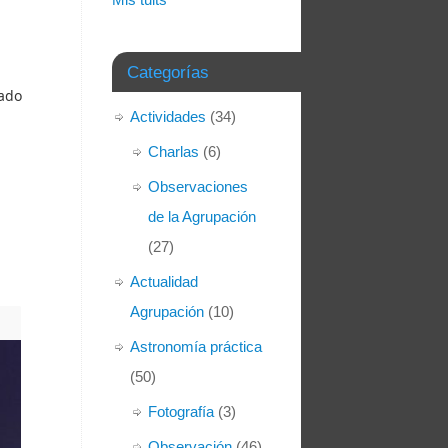
Categorías
mado
Actividades
(34)
Charlas
(6)
Observaciones
de la Agrupación
(27)
Actualidad
Agrupación
(10)
Astronomía práctica
(50)
Fotografía
(3)
Observación
(46)