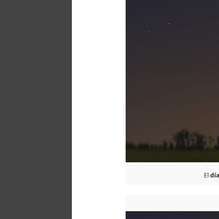
El
día