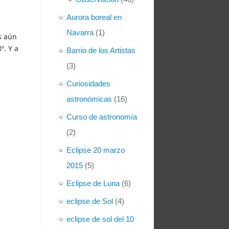
Aurora boreal en
Navarra
(1)
s aún
º. Y a
Barrio de los Artistas
(3)
Curiosidades
astronómicas
(16)
Curso de astronomía
(2)
Eclipse 20 marzo
2015
(5)
Eclipse de Luna
(6)
eclipse de Sol
(4)
eclipse de sol del 10