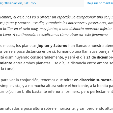
er
,
Observación
,
Saturno
Deja un comentar
ciembre, el cielo nos va a ofrecer un espectáculo excepcional: una conj
as Júpiter y Saturno. Ese día, y también los anteriores y posteriores, a
a brillar en el cielo muy, muy juntos; a una distancia aparente inferior 
la Luna. A continuación te explicamos cómo observar este fenómeno.
os meses, los planetas
Júpiter y Saturno
han llamado nuestra aten
por verse a poca distancia entre sí, formando una llamativa pareja. 
 está disminuyendo considerablemente, y será el día
21 de diciembr
amiento
entre ambos planetas. Ese día, la distancia entre ambos s
 la Luna).
), para ver la conjunción, tenemos que mirar
en dirección suroeste
a simple vista, y a no mucha altura sobre el horizonte, a la bonita pa
Saturno (con un brillo bastante inferior al primero, pero perfectamen
an situados a poca altura sobre el horizonte, y van perdiendo altu