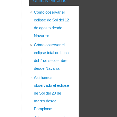
Últimas entradas
Cómo observar el
eclipse de Sol del 12
de agosto desde
Navarra:
Cómo observar el
eclipse total de Luna
del 7 de septiembre
desde Navarra:
Así hemos
observado el eclipse
de Sol del 29 de
marzo desde
Pamplona: