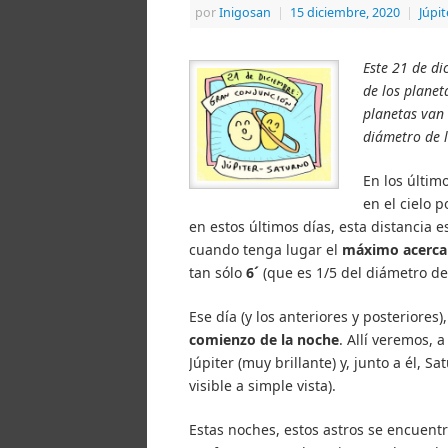
por
Inigosan
|
15 diciembre, 2020
|
Júpit
Este 21 de di
de los planet
planetas van 
diámetro de 
En los últim
en el cielo 
en estos últimos días, esta distancia
cuando tenga lugar el
máximo acerc
tan sólo
6´
(que es 1/5 del diámetro de
Ese día (y los anteriores y posteriores
comienzo de la noche
. Allí veremos, 
Júpiter (muy brillante) y, junto a él, 
visible a simple vista).
Estas noches, estos astros se encuentr