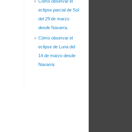
Cómo observar el
eclipse parcial de Sol
del 29 de marzo
desde Navarra.
Cómo observar el
eclipse de Luna del
14 de marzo desde
Navarra: