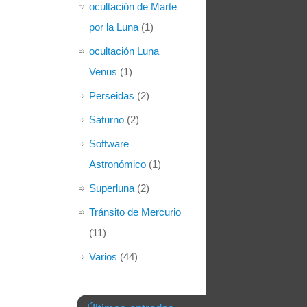
ocultación de Marte
por la Luna
(1)
ocultación Luna
Venus
(1)
Perseidas
(2)
Saturno
(2)
Software
Astronómico
(1)
Superluna
(2)
Tránsito de Mercurio
(11)
Varios
(44)