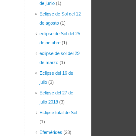
de junio
(1)
Eclipse de Sol del 12
de agosto
(1)
eclipse de Sol del 25
de octubre
(1)
eclipse de sol del 29
de marzo
(1)
Eclipse del 16 de
julio
(3)
Eclipse del 27 de
julio 2018
(3)
Eclipse total de Sol
(1)
Efemérides
(28)