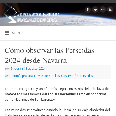
MENÚ
Cómo observar las Perseidas
2024 desde Navarra
por
Inigosan
|
8 agosto, 2024
|
Astronomía práctica
,
Lluvias de estrellas
,
Observación
,
Perseidas
Estamos en agosto, y, un año más, llega a nuestros cielos la lluvia de
meteoritos más famosa del año: las
Perseidas
, también conocidas
como «lágrimas de San Lorenzo».
Las Perseidas se producen cuando la Tierra (en su viaje alrededor del
Sol) choca con el rastro de partículas que hace años dejó en el