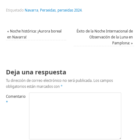
compartir
compartir
enviar
imprimir
en
en
un
(Se
Facebook
Twitter
enlace
abre
Etiquetado
Navarra
,
Perseidas
,
perseidas 2024
.
(Se
(Se
por
en
abre
abre
correo
una
en
en
electrónico
ventana
una
una
a
nueva)
ventana
ventana
un
«
Noche histórica: ¡Aurora boreal
Éxito de la Noche Internacional de
nueva)
nueva)
amigo
en Navarra!
Observación de la Luna en
(Se
abre
Pamplona:
»
en
una
ventana
nueva)
Deja una respuesta
Tu dirección de correo electrónico no será publicada.
Los campos
obligatorios están marcados con
*
Comentario
*