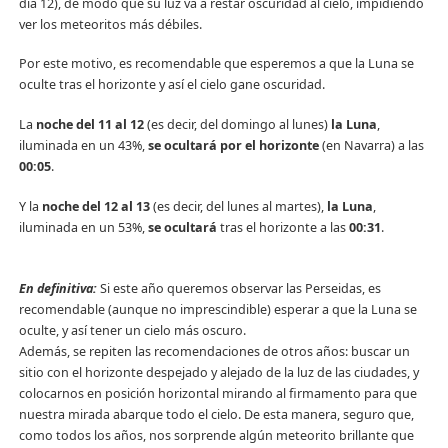
día 12), de modo que su luz va a restar oscuridad al cielo, impidiendo
ver los meteoritos más débiles.
Por este motivo, es recomendable que esperemos a que la Luna se
oculte tras el horizonte y así el cielo gane oscuridad.
La
noche del 11 al 12
(es decir, del domingo al lunes)
la Luna
,
iluminada en un 43%,
se ocultará por el horizonte
(en Navarra) a las
00:05
.
Y la
noche del 12 al 13
(es decir, del lunes al martes),
la Luna
,
iluminada en un 53%,
se ocultará
tras el horizonte a las
00:31
.
En definitiva:
Si este año queremos observar las Perseidas, es
recomendable (aunque no imprescindible) esperar a que la Luna se
oculte, y así tener un cielo más oscuro.
Además, se repiten las recomendaciones de otros años: buscar un
sitio con el horizonte despejado y alejado de la luz de las ciudades, y
colocarnos en posición horizontal mirando al firmamento para que
nuestra mirada abarque todo el cielo. De esta manera, seguro que,
como todos los años, nos sorprende algún meteorito brillante que