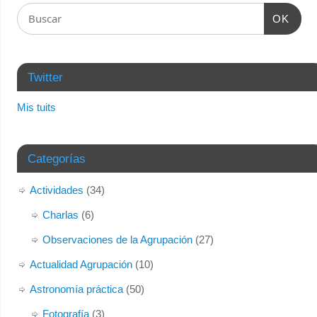
en
una
OK
ventana
nueva)
Twitter
Mis tuits
Categorías
Actividades
(34)
Charlas
(6)
Observaciones de la Agrupación
(27)
Actualidad Agrupación
(10)
Astronomía práctica
(50)
Fotografía
(3)