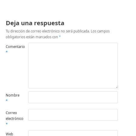
(Se
abre
en
una
ventana
nueva)
Deja una respuesta
Tu dirección de correo electrónico no será publicada.
Los campos
obligatorios están marcados con
*
Comentario
*
Nombre
*
Correo
electrónico
*
Web