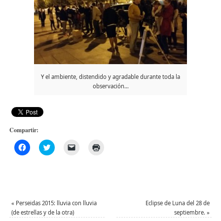
Y el ambiente, distendido y agradable durante toda la
observación…
Compartir:
Haz
Haz
Haz
Haz
clic
clic
clic
clic
para
para
para
para
compartir
compartir
enviar
imprimir
en
en
un
(Se
Facebook
Twitter
enlace
abre
(Se
(Se
por
en
abre
abre
correo
una
en
en
electrónico
ventana
una
una
a
nueva)
«
Perseidas 2015: lluvia con lluvia
Eclipse de Luna del 28 de
ventana
ventana
un
(de estrellas y de la otra)
septiembre.
»
nueva)
nueva)
amigo