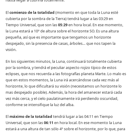
hasta llegar a cubrirla totalmente.
El
comienzo de la totalidad
(momento en que toda la Luna esté
cubierta por la sombra de la Tierra) tendrá lugar a las 03:29 en
Tiempo Universal, que son las
05:29
en hora local. En ese momento,
la Luna estará a 10º de altura sobre el horizonte SO. Es una altura
pequeña, así que es importante que tengamos un horizonte
despejado, sin la presencia de casas, árboles… que nos tapen la
visión.
En los siguientes minutos, la Luna, continuará totalmente cubierta
por la sombra, y tendrá el peculiar aspecto rojizo típico de estos
eclipses, que nos recuerda a las fotografías planeta Marte. Lo malo es
que en estos momentos, la Luna irá acercándose cada vez más al
horizonte, lo que dificultará su visión (necesitamos un horizonte lo
mas despejado posible). Además, la hora del amanecer estará cada
vez más cerca, y el cielo paulatinamente irá perdiendo oscuridad,
conforme se intensifique la luz del alba.
El
máximo de la totalidad
tendrá lugar a las 04:11 en Tiempo
Universal, que son las
06:11
en hora local. En ese momento la Luna
estará a una altura de tan sólo 4º sobre el horizonte, por lo que, para