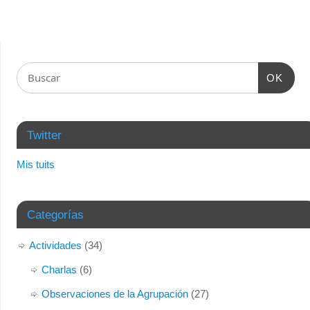
en
en
electrónico
ventana
una
una
a
nueva)
ventana
ventana
un
nueva)
nueva)
amigo
(Se
abre
en
una
ventana
OK
nueva)
Twitter
Mis tuits
Categorías
Actividades
(34)
Charlas
(6)
Observaciones de la Agrupación
(27)