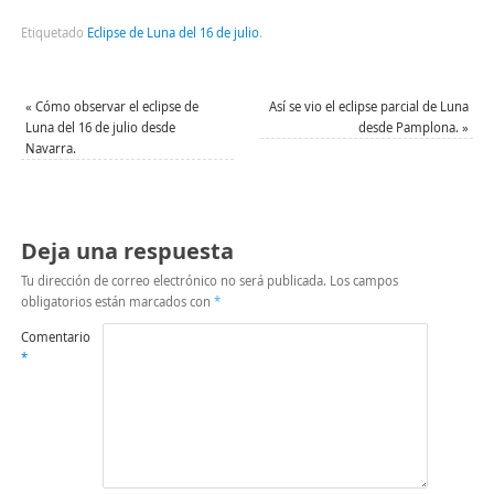
compartir
compartir
enviar
imprimir
en
en
un
(Se
Facebook
Twitter
enlace
abre
Etiquetado
Eclipse de Luna del 16 de julio
.
(Se
(Se
por
en
abre
abre
correo
una
en
en
electrónico
ventana
una
una
a
nueva)
ventana
ventana
un
«
Cómo observar el eclipse de
Así se vio el eclipse parcial de Luna
nueva)
nueva)
amigo
Luna del 16 de julio desde
desde Pamplona.
»
(Se
abre
Navarra.
en
una
ventana
nueva)
Deja una respuesta
Tu dirección de correo electrónico no será publicada.
Los campos
obligatorios están marcados con
*
Comentario
*