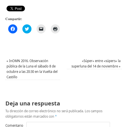
Compartir:
Haz
Haz
Haz
Haz
clic
clic
clic
clic
para
para
para
para
compartir
compartir
enviar
imprimir
en
en
un
(Se
Facebook
Twitter
enlace
abre
(Se
(Se
por
en
abre
abre
correo
una
en
en
electrónico
ventana
una
una
a
nueva)
«
InOMN 2016. Observación
«Súper» entre «súpers» la
ventana
ventana
un
pública de la Luna el sábado 8 de
superluna del 14 de noviembre
»
nueva)
nueva)
amigo
octubre a las 20:30 en la Vuelta del
(Se
abre
Castillo
en
una
ventana
nueva)
Deja una respuesta
Tu dirección de correo electrónico no será publicada.
Los campos
obligatorios están marcados con
*
Comentario