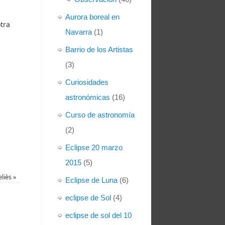
Aurora boreal en
tra
Navarra
(1)
Barrio de los Artistas
(3)
Curiosidades
astronómicas
(16)
Curso de astronomía
(2)
Eclipse 20 marzo
2015
(5)
eliès
»
Eclipse de Luna
(6)
eclipse de Sol
(4)
eclipse de sol del 10