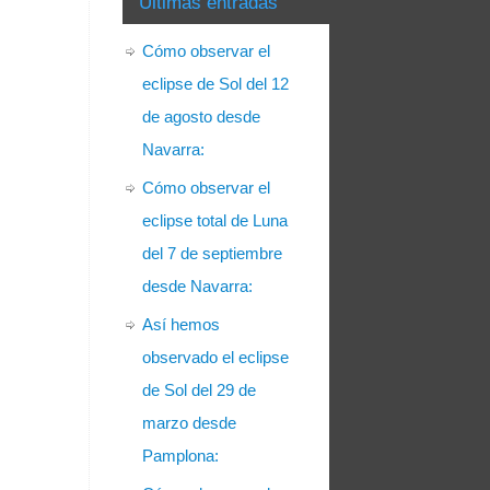
Últimas entradas
Cómo observar el
eclipse de Sol del 12
de agosto desde
Navarra:
Cómo observar el
eclipse total de Luna
del 7 de septiembre
desde Navarra:
Así hemos
observado el eclipse
de Sol del 29 de
marzo desde
Pamplona: