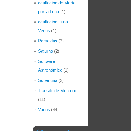
ocultación de Marte
por la Luna
(1)
ocultación Luna
Venus
(1)
Perseidas
(2)
Saturno
(2)
Software
Astronómico
(1)
Superluna
(2)
Tránsito de Mercurio
(11)
Varios
(44)