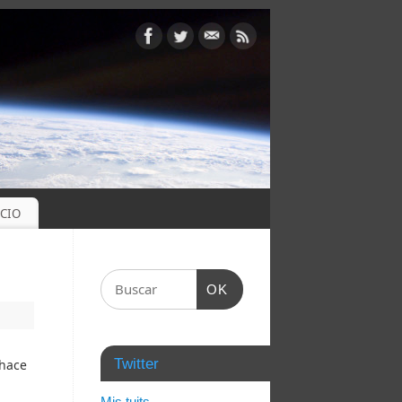
OCIO
OK
Twitter
 hace
Mis tuits