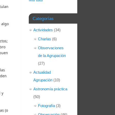
tulan
Categorías
e algo
Actividades
(34)
Charlas
(6)
ctos;
bro
Observaciones
 buen
de la Agrupación
(27)
las
Actualidad
eden
Agrupación
(10)
Astronomía práctica
 y
(50)
Fotografía
(3)
as (o
Observación
(46)