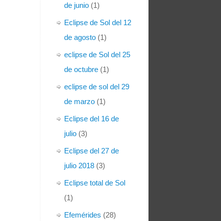
de junio
(1)
Eclipse de Sol del 12
de agosto
(1)
eclipse de Sol del 25
de octubre
(1)
eclipse de sol del 29
de marzo
(1)
Eclipse del 16 de
julio
(3)
Eclipse del 27 de
julio 2018
(3)
Eclipse total de Sol
(1)
Efemérides
(28)