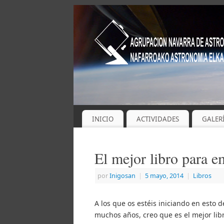
INICIO
ACTIVIDADES
GALER
El mejor libro para 
por
Inigosan
|
5 mayo, 2014
|
Libros
A los que os estéis iniciando en esto
muchos años, creo que es el mejor libro