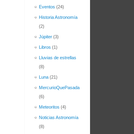
Eventos
(24)
Historia Astronomía
(2)
Júpiter
(3)
Libros
(1)
Lluvias de estrellas
(8)
Luna
(21)
MercurioQuePasada
(6)
Meteoritos
(4)
Noticias Astronomía
(8)