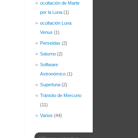
ocultación de Marte
por la Luna
(1)
ocultación Luna
Venus
(1)
Perseidas
(2)
Saturno
(2)
Software
Astronómico
(1)
Superluna
(2)
Tránsito de Mercurio
(11)
Varios
(44)