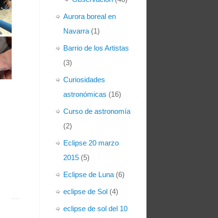
Aurora boreal en
Navarra
(1)
Barrio de los Artistas
(3)
Curiosidades
astronómicas
(16)
Curso de astronomía
(2)
Eclipse 20 marzo
2015
(5)
Eclipse de Luna
(6)
eclipse de Sol
(4)
eclipse de sol del 10