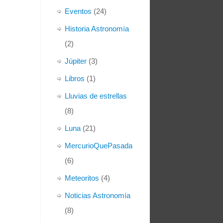
Eventos
(24)
Historia Astronomía
(2)
Júpiter
(3)
Libros
(1)
Lluvias de estrellas
(8)
Luna
(21)
MercurioQuePasada
(6)
Meteoritos
(4)
Noticias Astronomía
(8)