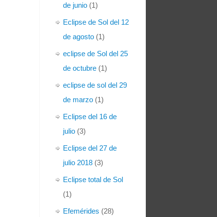
de junio
(1)
Eclipse de Sol del 12
de agosto
(1)
eclipse de Sol del 25
de octubre
(1)
eclipse de sol del 29
de marzo
(1)
Eclipse del 16 de
julio
(3)
Eclipse del 27 de
julio 2018
(3)
Eclipse total de Sol
(1)
Efemérides
(28)