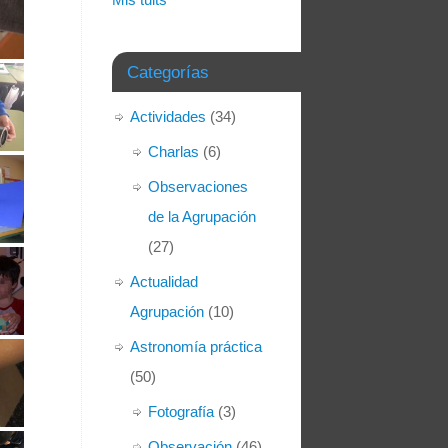
Categorías
Actividades
(34)
Charlas
(6)
Observaciones
de la Agrupación
(27)
Actualidad
Agrupación
(10)
Astronomía práctica
(50)
Fotografía
(3)
Observación
(46)