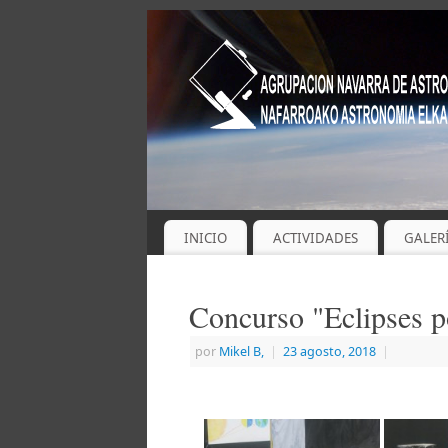
INICIO
ACTIVIDADES
GALER
Concurso "Eclipses 
por
Mikel B,
|
23 agosto, 2018
|