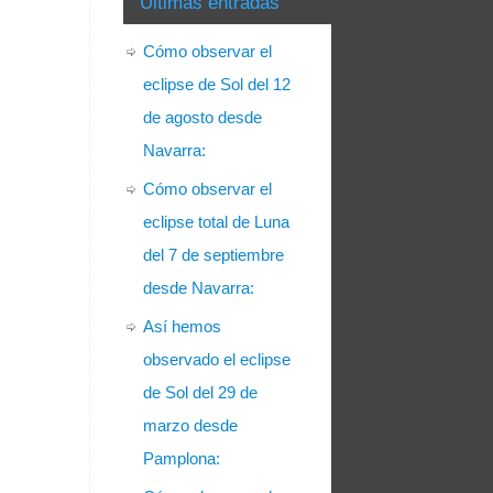
Últimas entradas
Cómo observar el
eclipse de Sol del 12
de agosto desde
Navarra:
Cómo observar el
eclipse total de Luna
del 7 de septiembre
desde Navarra:
Así hemos
observado el eclipse
de Sol del 29 de
marzo desde
Pamplona: