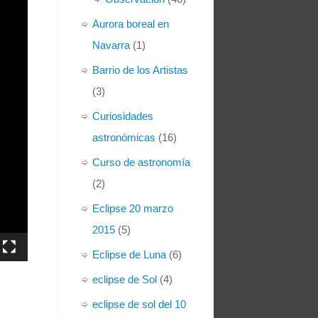
Aurora boreal en
Navarra
(1)
Barrio de los Artistas
(3)
Curiosidades
astronómicas
(16)
Curso de astronomía
(2)
Eclipse 20 marzo
2015
(5)
Eclipse de Luna
(6)
eclipse de Sol
(4)
eclipse de sol del 10