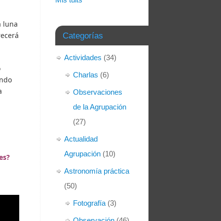
a luna
recerá
Categorías
Actividades
(34)
o
Charlas
(6)
ando
a
Observaciones
de la Agrupación
(27)
Actualidad
Agrupación
(10)
es?
Astronomía práctica
(50)
Fotografía
(3)
Observación
(46)