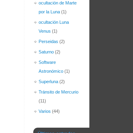
ocultación de Marte
por la Luna
(1)
ocultación Luna
Venus
(1)
Perseidas
(2)
Saturno
(2)
Software
Astronómico
(1)
Superluna
(2)
Tránsito de Mercurio
(11)
Varios
(44)