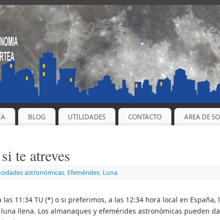
ÍA
BLOG
UTILIDADES
CONTACTO
AREA DE S
i te atreves
osidades astronómicas
,
Efemérides
,
Luna
 las 11:34 TU (*) o si preferimos, a las 12:34 hora local en España, 
de luna llena. Los almanaques y efemérides astronómicas pueden d