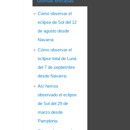
Últimas entradas
Cómo observar el
eclipse de Sol del 12
de agosto desde
Navarra:
Cómo observar el
eclipse total de Luna
del 7 de septiembre
desde Navarra:
Así hemos
observado el eclipse
de Sol del 29 de
marzo desde
Pamplona: