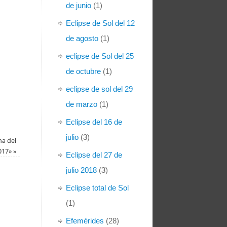
de junio
(1)
Eclipse de Sol del 12
de agosto
(1)
eclipse de Sol del 25
de octubre
(1)
eclipse de sol del 29
de marzo
(1)
Eclipse del 16 de
julio
(3)
na del
017»
»
Eclipse del 27 de
julio 2018
(3)
Eclipse total de Sol
(1)
Efemérides
(28)