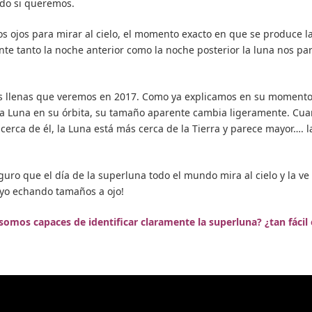
ndo si queremos.
los ojos para mirar al cielo, el momento exacto en que se produce l
e tanto la noche anterior como la noche posterior la luna nos pa
unas llenas que veremos en 2017. Como ya explicamos en su moment
 la Luna en su órbita, su tamaño aparente cambia ligeramente. Cu
 cerca de él, la Luna está más cerca de la Tierra y parece mayor…. l
guro que el día de la superluna todo el mundo mira al cielo y la ve
yo echando tamaños a ojo!
omos capaces de identificar claramente la superluna? ¿tan fácil 