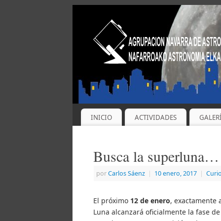
INICIO
ACTIVIDADES
GALER
Busca la superluna… s
por
Carlos Sáenz
|
10 enero, 2017
|
Curi
El próximo
12 de enero
, exactamente a
Luna alcanzará oficialmente la fase 