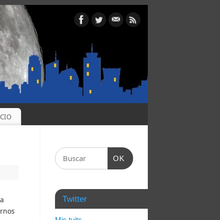
OCIO
OK
Twitter
la
arnos
Mis tuits