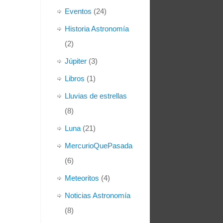
Eventos
(24)
Historia Astronomía
(2)
Júpiter
(3)
Libros
(1)
Lluvias de estrellas
(8)
Luna
(21)
MercurioQuePasada
(6)
Meteoritos
(4)
Noticias Astronomía
(8)