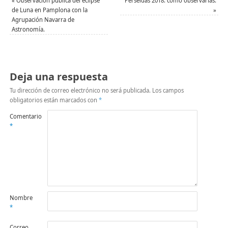
«
Observación pública del eclipse
Perseidas 2018: cómo observarlas.
nueva)
nueva)
amigo
de Luna en Pamplona con la
»
(Se
abre
Agrupación Navarra de
en
Astronomía.
una
ventana
nueva)
Deja una respuesta
Tu dirección de correo electrónico no será publicada.
Los campos
obligatorios están marcados con
*
Comentario
*
Nombre
*
Correo