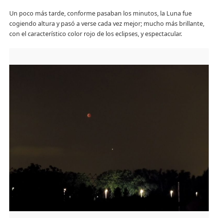
Un poco más tarde, conforme pasaban los minutos, la Luna fue
cogiendo altura y pasó a verse cada vez mejor; mucho más brillante,
con el característico color rojo de los eclipses, y espectacular.