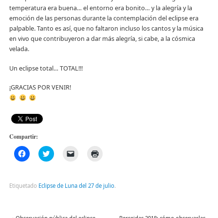
temperatura era buena… el entorno era bonito… y la alegría y la
emoción de las personas durante la contemplación del eclipse era
palpable. Tanto es así, que no faltaron incluso los cantos y la música
en vivo que contribuyeron a dar más alegría, si cabe, a la cósmica
velada.
Un eclipse total… TOTAL!!!
¡GRACIAS POR VENIR!
Compartir:
Haz
Haz
Haz
Haz
clic
clic
clic
clic
para
para
para
para
compartir
compartir
enviar
imprimir
en
en
un
(Se
Facebook
Twitter
enlace
abre
Etiquetado
Eclipse de Luna del 27 de julio
.
(Se
(Se
por
en
abre
abre
correo
una
en
en
electrónico
ventana
una
una
a
nueva)
ventana
ventana
un