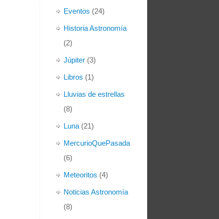
Eventos
(24)
Historia Astronomía
(2)
Júpiter
(3)
Libros
(1)
Lluvias de estrellas
(8)
Luna
(21)
MercurioQuePasada
(6)
Meteoritos
(4)
Noticias Astronomía
(8)