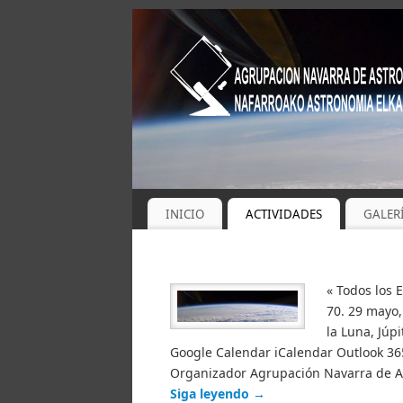
INICIO
ACTIVIDADES
GALER
« Todos los 
70. 29 mayo,
la Luna, Júpi
Google Calendar iCalendar Outlook 365
Organizador Agrupación Navarra de As
Siga leyendo
→