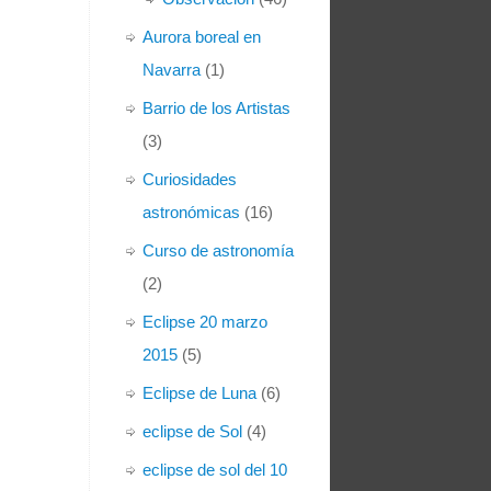
Aurora boreal en
Navarra
(1)
Barrio de los Artistas
(3)
Curiosidades
astronómicas
(16)
Curso de astronomía
(2)
Eclipse 20 marzo
2015
(5)
Eclipse de Luna
(6)
eclipse de Sol
(4)
eclipse de sol del 10