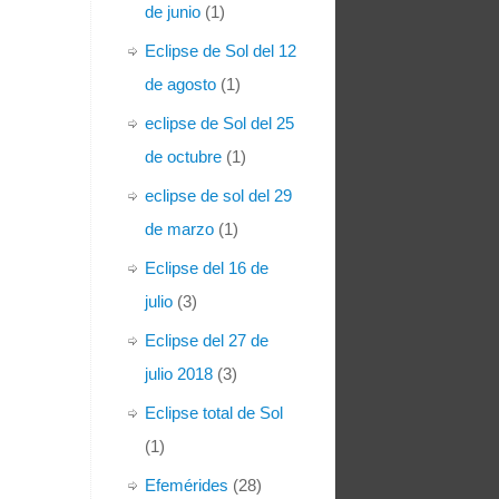
de junio
(1)
Eclipse de Sol del 12
de agosto
(1)
eclipse de Sol del 25
de octubre
(1)
eclipse de sol del 29
de marzo
(1)
Eclipse del 16 de
julio
(3)
Eclipse del 27 de
julio 2018
(3)
Eclipse total de Sol
(1)
Efemérides
(28)