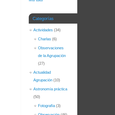
Categorías
Actividades
(34)
Charlas
(6)
Observaciones
de la Agrupación
(27)
Actualidad
Agrupación
(10)
Astronomía práctica
(50)
Fotografía
(3)
Observación
(46)