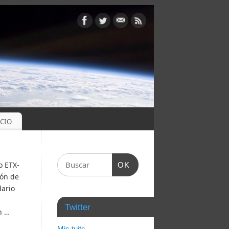
OCIO
o ETX-
OK
ión de
dario
Twitter
n …
Mis tuits