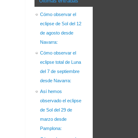
Últimas entradas
Cómo observar el
eclipse de Sol del 12
de agosto desde
Navarra:
Cómo observar el
eclipse total de Luna
del 7 de septiembre
desde Navarra:
Así hemos
observado el eclipse
de Sol del 29 de
marzo desde
Pamplona: