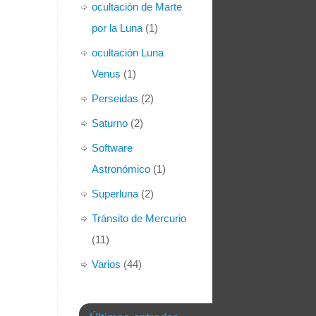
ocultación de Marte
por la Luna
(1)
ocultación Luna
Venus
(1)
Perseidas
(2)
Saturno
(2)
Software
Astronómico
(1)
Superluna
(2)
Tránsito de Mercurio
(11)
Varios
(44)