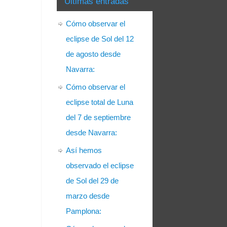
Últimas entradas
Cómo observar el
eclipse de Sol del 12
de agosto desde
Navarra:
Cómo observar el
eclipse total de Luna
del 7 de septiembre
desde Navarra:
Así hemos
observado el eclipse
de Sol del 29 de
marzo desde
Pamplona: