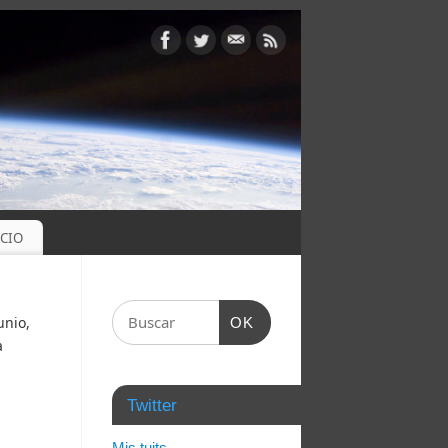
OCIO
unio,
OK
a
Twitter
Mis tuits