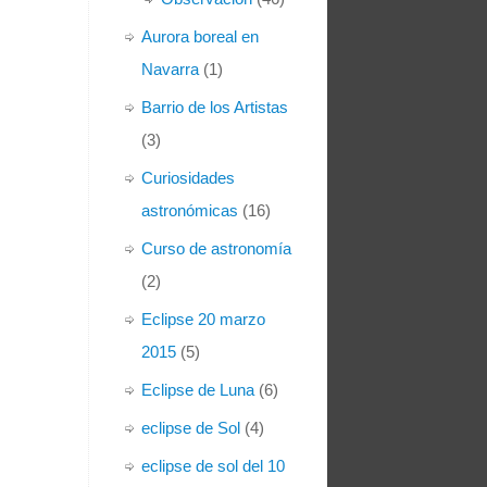
Aurora boreal en
Navarra
(1)
Barrio de los Artistas
(3)
Curiosidades
astronómicas
(16)
Curso de astronomía
(2)
Eclipse 20 marzo
2015
(5)
Eclipse de Luna
(6)
eclipse de Sol
(4)
eclipse de sol del 10