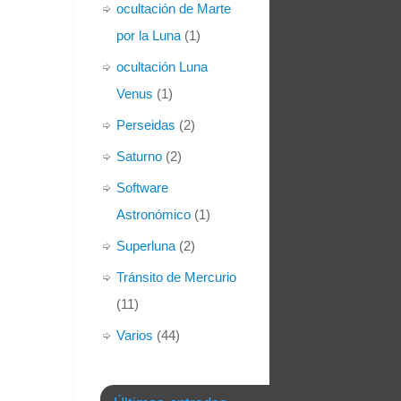
ocultación de Marte
por la Luna
(1)
ocultación Luna
Venus
(1)
Perseidas
(2)
Saturno
(2)
Software
Astronómico
(1)
Superluna
(2)
Tránsito de Mercurio
(11)
Varios
(44)