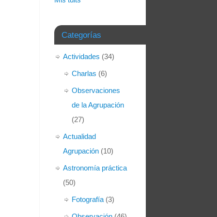
Categorías
Actividades
(34)
Charlas
(6)
Observaciones
de la Agrupación
(27)
Actualidad
Agrupación
(10)
Astronomía práctica
(50)
Fotografía
(3)
Observación
(46)