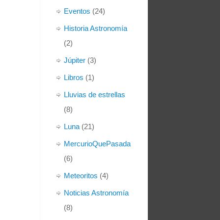
Eventos
(24)
Historia Astronomía
(2)
Júpiter
(3)
Libros
(1)
Lluvias de estrellas
(8)
Luna
(21)
MercurioQuePasada
(6)
Meteoritos
(4)
Noticias Astronomía
(8)