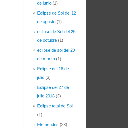
de junio
(1)
Eclipse de Sol del 12
de agosto
(1)
eclipse de Sol del 25
de octubre
(1)
eclipse de sol del 29
de marzo
(1)
Eclipse del 16 de
julio
(3)
Eclipse del 27 de
julio 2018
(3)
Eclipse total de Sol
(1)
Efemérides
(28)