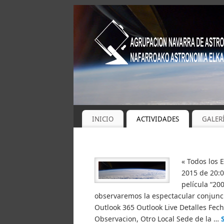
INICIO
ACTIVIDADES
GALER
« Todos los 
2015 de 20:0
película “20
observaremos la espectacular conjunci
Outlook 365 Outlook Live Detalles Fech
Observacion, Otro Local Sede de la …