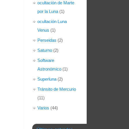
ocultación de Marte
por la Luna
(1)
ocultación Luna
Venus
(1)
Perseidas
(2)
Saturno
(2)
Software
Astronómico
(1)
Superluna
(2)
Tránsito de Mercurio
(11)
Varios
(44)