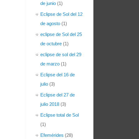
de junio
(1)
Eclipse de Sol del 12
de agosto
(1)
eclipse de Sol del 25
de octubre
(1)
eclipse de sol del 29
de marzo
(1)
Eclipse del 16 de
julio
(3)
Eclipse del 27 de
julio 2018
(3)
Eclipse total de Sol
(1)
Efemérides
(28)