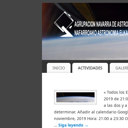
INICIO
ACTIVIDADES
GALER
« Todos los 
2019 de 21:0
a las dos y a
determinar. Añadir al calendario Goog
noviembre, 2019 Hora: 21:00 a 23:30 
…
Siga leyendo
→