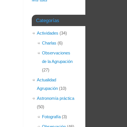
Categorías
Actividades
(34)
Charlas
(6)
Observaciones
de la Agrupación
(27)
Actualidad
Agrupación
(10)
Astronomía práctica
(50)
Fotografía
(3)
Observación
(46)