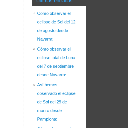
Últimas entradas
Cómo observar el
eclipse de Sol del 12
de agosto desde
Navarra:
Cómo observar el
eclipse total de Luna
del 7 de septiembre
desde Navarra:
Así hemos
observado el eclipse
de Sol del 29 de
marzo desde
Pamplona: