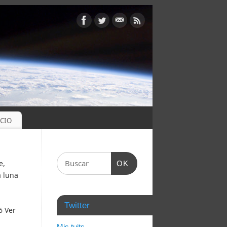
OCIO
e,
OK
a luna
Twitter
6 Ver
Mis tuits