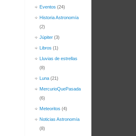
Eventos
(24)
Historia Astronomía
(2)
Júpiter
(3)
Libros
(1)
Lluvias de estrellas
(8)
Luna
(21)
MercurioQuePasada
(6)
Meteoritos
(4)
Noticias Astronomía
(8)