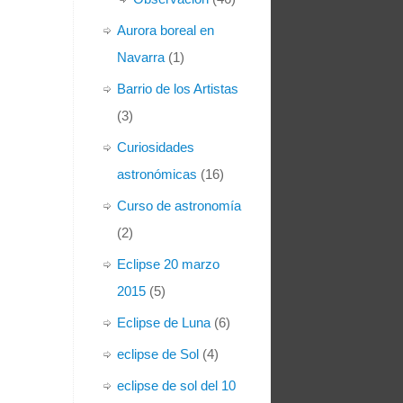
Aurora boreal en
Navarra
(1)
Barrio de los Artistas
(3)
Curiosidades
astronómicas
(16)
Curso de astronomía
(2)
Eclipse 20 marzo
2015
(5)
Eclipse de Luna
(6)
eclipse de Sol
(4)
eclipse de sol del 10