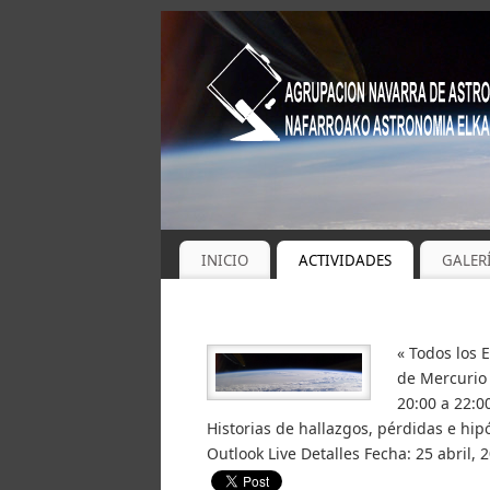
INICIO
ACTIVIDADES
GALER
« Todos los 
de Mercurio 
20:00 a 22:00
Historias de hallazgos, pérdidas e hip
Outlook Live Detalles Fecha: 25 abril,