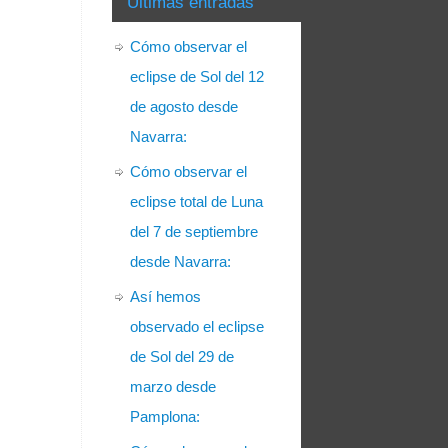
Últimas entradas
Cómo observar el
eclipse de Sol del 12
de agosto desde
Navarra:
Cómo observar el
eclipse total de Luna
del 7 de septiembre
desde Navarra:
Así hemos
observado el eclipse
de Sol del 29 de
marzo desde
Pamplona: