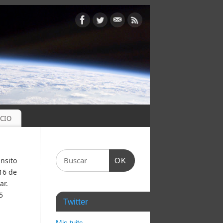
OCIO
ánsito
OK
016 de
ar.
5
Twitter
Mis tuits