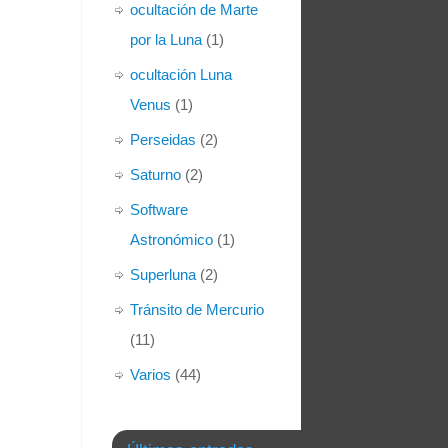
ocultación de Marte
por la Luna
(1)
ocultación Luna
Venus
(1)
Perseidas
(2)
Saturno
(2)
Software
Astronómico
(1)
Superluna
(2)
Tránsito de Mercurio
(11)
Varios
(44)