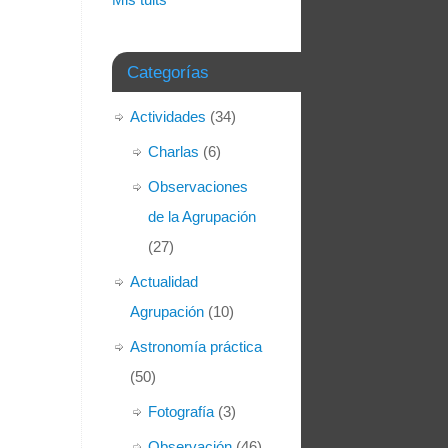
Categorías
Actividades
(34)
Charlas
(6)
Observaciones
de la Agrupación
(27)
Actualidad
Agrupación
(10)
Astronomía práctica
(50)
Fotografía
(3)
Observación
(46)