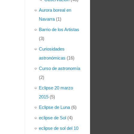
Aurora boreal en
Navarra
(1)
Barrio de los Artistas
(3)
Curiosidades
astronómicas
(16)
Curso de astronomía
(2)
Eclipse 20 marzo
2015
(5)
Eclipse de Luna
(6)
eclipse de Sol
(4)
eclipse de sol del 10