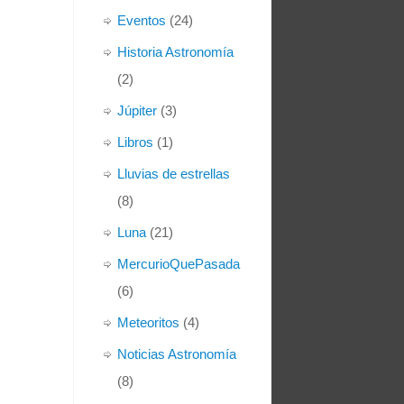
Eventos
(24)
Historia Astronomía
(2)
Júpiter
(3)
Libros
(1)
Lluvias de estrellas
(8)
Luna
(21)
MercurioQuePasada
(6)
Meteoritos
(4)
Noticias Astronomía
(8)