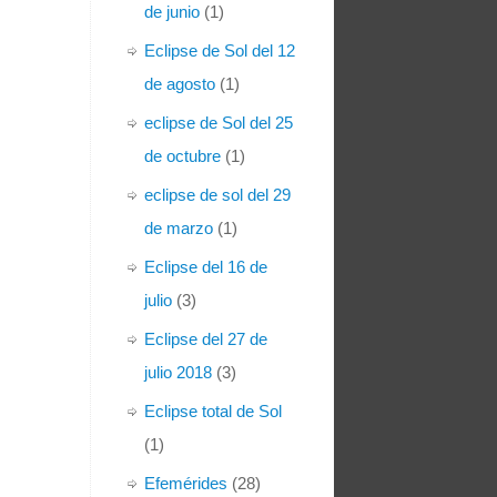
de junio
(1)
Eclipse de Sol del 12
de agosto
(1)
eclipse de Sol del 25
de octubre
(1)
eclipse de sol del 29
de marzo
(1)
Eclipse del 16 de
julio
(3)
Eclipse del 27 de
julio 2018
(3)
Eclipse total de Sol
(1)
Efemérides
(28)