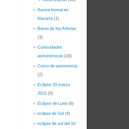
Aurora boreal en
Navarra
(1)
Barrio de los Artistas
(3)
Curiosidades
astronómicas
(16)
Curso de astronomía
(2)
Eclipse 20 marzo
2015
(5)
Eclipse de Luna
(6)
eclipse de Sol
(4)
eclipse de sol del 10