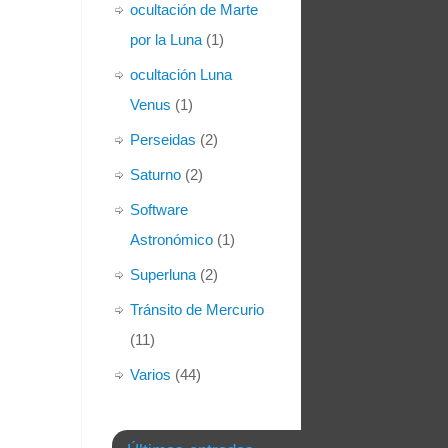
ocultación de Marte
por la Luna
(1)
ocultación Luna
Venus
(1)
Perseidas
(2)
Saturno
(2)
Software
Astronómico
(1)
Superluna
(2)
Tránsito de Mercurio
(11)
Varios
(44)