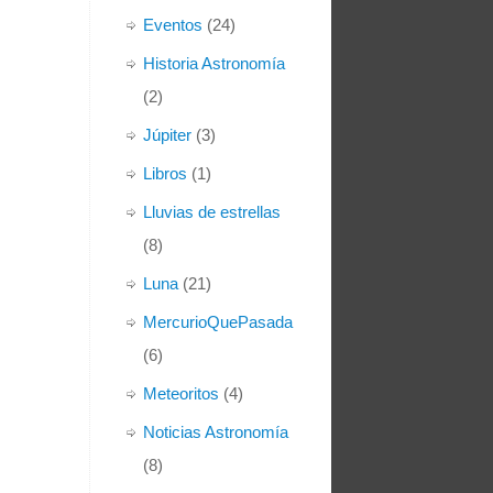
Eventos
(24)
Historia Astronomía
(2)
Júpiter
(3)
Libros
(1)
Lluvias de estrellas
(8)
Luna
(21)
MercurioQuePasada
(6)
Meteoritos
(4)
Noticias Astronomía
(8)