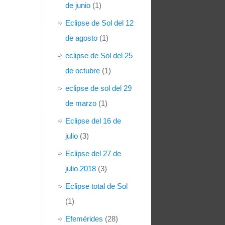
de junio
(1)
Eclipse de Sol del 12
de agosto
(1)
eclipse de Sol del 25
de octubre
(1)
eclipse de sol del 29
de marzo
(1)
Eclipse del 16 de
julio
(3)
Eclipse del 27 de
julio 2018
(3)
Eclipse total de Sol
(1)
Efemérides
(28)