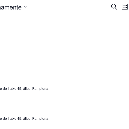
mamente
Buscar
Nave
N
Lis
ar
d
de
v
búsq
d
y
E
vista
de
o de Iratxe 45, ático, Pamplona
Even
o de Iratxe 45, ático, Pamplona