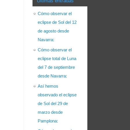
Últimas entradas
Cómo observar el
eclipse de Sol del 12
de agosto desde
Navarra:
Cómo observar el
eclipse total de Luna
del 7 de septiembre
desde Navarra:
Así hemos
observado el eclipse
de Sol del 29 de
marzo desde
Pamplona: