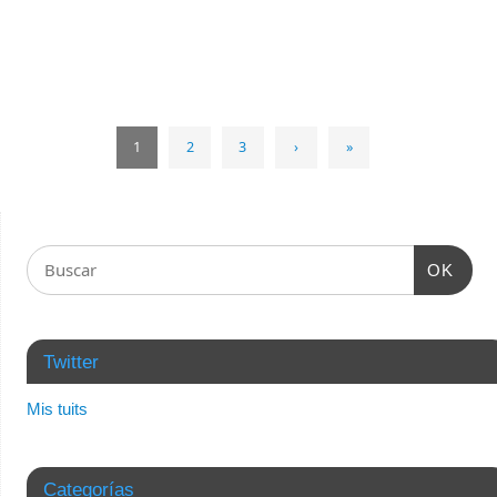
1
2
3
›
»
OK
Twitter
Mis tuits
Categorías