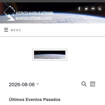
MENÚ
2026-08-06
Buscar
Nave
Navegaci
Mes
Seleccionar
de
de
fecha.
Últimos Eventos Pasados
vista