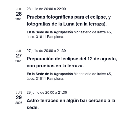
búsqueda
de
28 julio de 20:00
a
22:00
JUL
28
y
Pruebas fotográficas para el eclipse, y
2026
Even
fotografías de la Luna (en la terraza).
vistas
En la Sede de la Agrupación
Monasterio de Iratxe 45,
ático. 31011 Pamplona.
de
27 julio de 20:00
a
21:30
JUL
27
Eventos
Preparación del eclipse del 12 de agosto,
2026
con pruebas en la terraza.
En la Sede de la Agrupación
Monasterio de Iratxe 45,
ático. 31011 Pamplona.
29 junio de 20:00
a
21:30
JUN
29
Astro-terraceo en algún bar cercano a la
2026
sede.