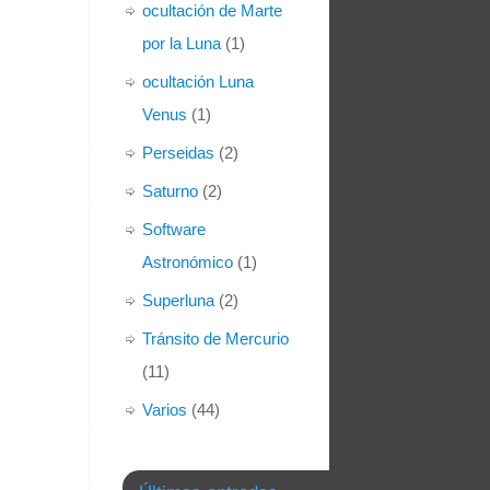
ocultación de Marte
por la Luna
(1)
ocultación Luna
Venus
(1)
Perseidas
(2)
Saturno
(2)
Software
Astronómico
(1)
Superluna
(2)
Tránsito de Mercurio
(11)
Varios
(44)