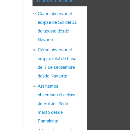
Últimas entradas
Cómo observar el
eclipse de Sol del 12
de agosto desde
Navarra:
Cómo observar el
eclipse total de Luna
del 7 de septiembre
desde Navarra:
Así hemos
observado el eclipse
de Sol del 29 de
marzo desde
Pamplona: