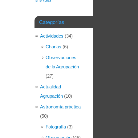
Categorías
Actividades
(34)
Charlas
(6)
Observaciones
de la Agrupación
(27)
Actualidad
Agrupación
(10)
Astronomía práctica
(50)
Fotografía
(3)
Observación
(46)