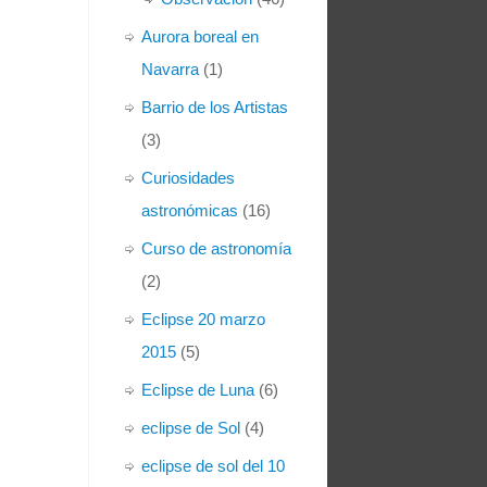
Aurora boreal en
Navarra
(1)
Barrio de los Artistas
(3)
Curiosidades
astronómicas
(16)
Curso de astronomía
(2)
Eclipse 20 marzo
2015
(5)
Eclipse de Luna
(6)
eclipse de Sol
(4)
eclipse de sol del 10