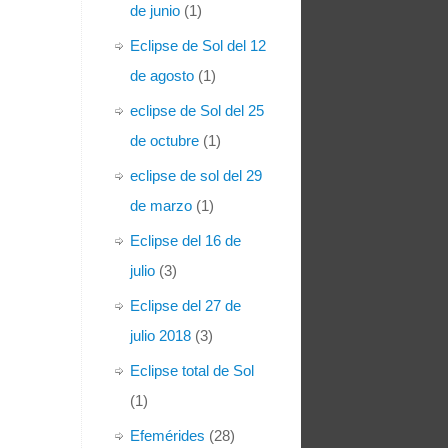
de junio
(1)
Eclipse de Sol del 12
de agosto
(1)
eclipse de Sol del 25
de octubre
(1)
eclipse de sol del 29
de marzo
(1)
Eclipse del 16 de
julio
(3)
Eclipse del 27 de
julio 2018
(3)
Eclipse total de Sol
(1)
Efemérides
(28)