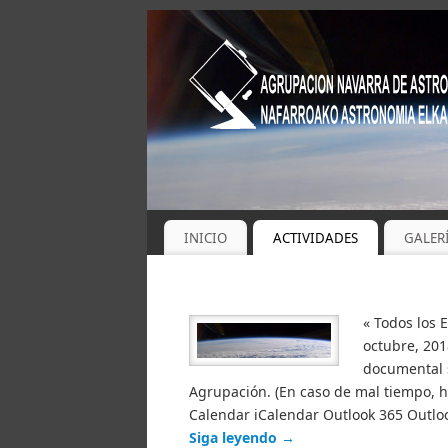
INICIO
ACTIVIDADES
GALER
« Todos los 
octubre, 201
documental s
Agrupación. (En caso de mal tiempo, h
Calendar iCalendar Outlook 365 Outlook
Siga leyendo
→