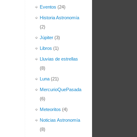
Eventos
(24)
Historia Astronomía
(2)
Júpiter
(3)
Libros
(1)
Lluvias de estrellas
(8)
Luna
(21)
MercurioQuePasada
(6)
Meteoritos
(4)
Noticias Astronomía
(8)