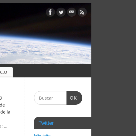
OCIO
9
OK
 de
de la
Twitter
a: …
Mis tuits