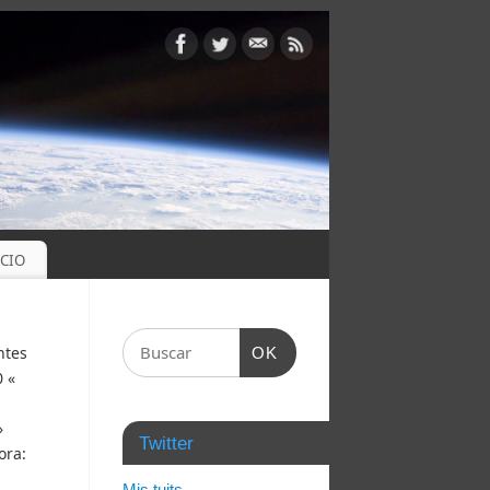
OCIO
ntes
OK
0 «
»
Twitter
ora:
Mis tuits