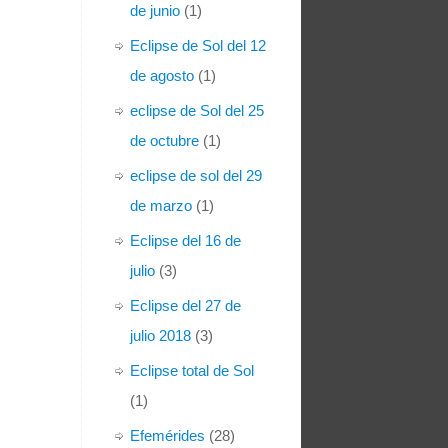
de junio
(1)
Eclipse de Sol del 12
de agosto
(1)
eclipse de Sol del 25
de octubre
(1)
eclipse de sol del 29
de marzo
(1)
Eclipse del 16 de
julio
(3)
Eclipse del 27 de
julio 2018
(3)
Eclipse total de Sol
(1)
Efemérides
(28)