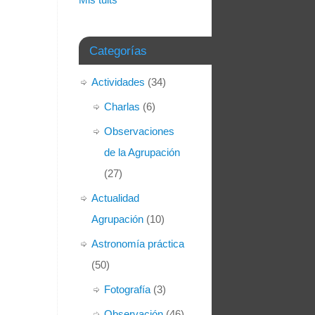
Categorías
Actividades
(34)
Charlas
(6)
Observaciones
de la Agrupación
(27)
Actualidad
Agrupación
(10)
Astronomía práctica
(50)
Fotografía
(3)
Observación
(46)