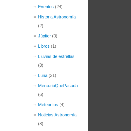
Eventos
(24)
Historia Astronomía
(2)
Júpiter
(3)
Libros
(1)
Lluvias de estrellas
(8)
Luna
(21)
MercurioQuePasada
(6)
Meteoritos
(4)
Noticias Astronomía
(8)