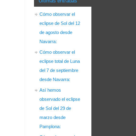
Últimas entradas
Cómo observar el
eclipse de Sol del 12
de agosto desde
Navarra:
Cómo observar el
eclipse total de Luna
del 7 de septiembre
desde Navarra:
Así hemos
observado el eclipse
de Sol del 29 de
marzo desde
Pamplona: