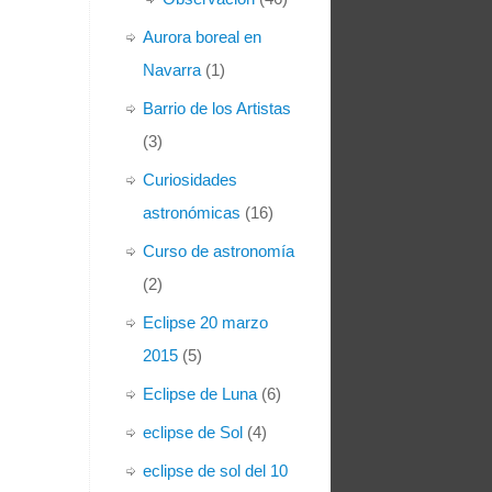
Aurora boreal en
Navarra
(1)
Barrio de los Artistas
(3)
Curiosidades
astronómicas
(16)
Curso de astronomía
(2)
Eclipse 20 marzo
2015
(5)
Eclipse de Luna
(6)
eclipse de Sol
(4)
eclipse de sol del 10