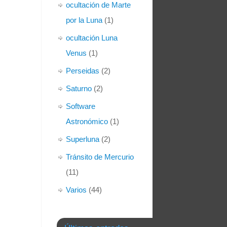
ocultación de Marte
por la Luna
(1)
ocultación Luna
Venus
(1)
Perseidas
(2)
Saturno
(2)
Software
Astronómico
(1)
Superluna
(2)
Tránsito de Mercurio
(11)
Varios
(44)