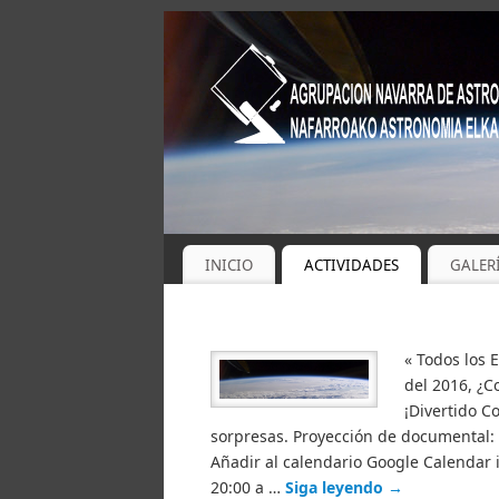
INICIO
ACTIVIDADES
GALER
« Todos los 
del 2016, ¿C
¡Divertido C
sorpresas. Proyección de documental: 
Añadir al calendario Google Calendar 
20:00 a …
Siga leyendo
→