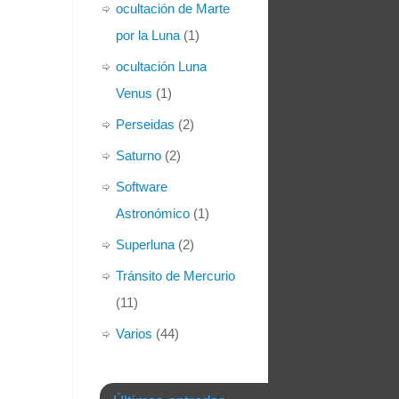
ocultación de Marte
por la Luna
(1)
ocultación Luna
Venus
(1)
Perseidas
(2)
Saturno
(2)
Software
Astronómico
(1)
Superluna
(2)
Tránsito de Mercurio
(11)
Varios
(44)