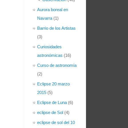
Aurora boreal en
Navarra
(1)
Barrio de los Artistas
(3)
Curiosidades
astronómicas
(16)
Curso de astronomía
(2)
Eclipse 20 marzo
2015
(5)
Eclipse de Luna
(6)
eclipse de Sol
(4)
eclipse de sol del 10