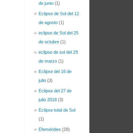
de junio
(1)
Eclipse de Sol del 12
de agosto
(1)
eclipse de Sol del 25
de octubre
(1)
eclipse de sol del 29
de marzo
(1)
Eclipse del 16 de
julio
(3)
Eclipse del 27 de
julio 2018
(3)
Eclipse total de Sol
(1)
Efemérides
(28)