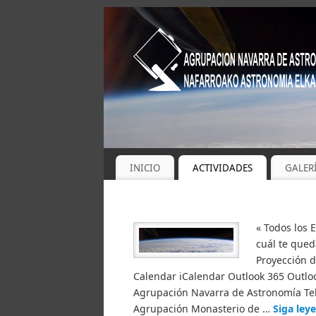
INICIO
ACTIVIDADES
GALER
« Todos los 
cuál te qued
Proyección d
Calendar iCalendar Outlook 365 Outloo
Agrupación Navarra de Astronomía Tel
Agrupación Monasterio de …
Siga le