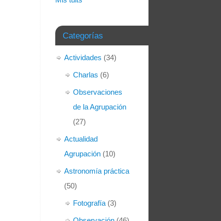
Categorías
Actividades
(34)
Charlas
(6)
Observaciones
de la Agrupación
(27)
Actualidad
Agrupación
(10)
Astronomía práctica
(50)
Fotografía
(3)
Observación
(46)