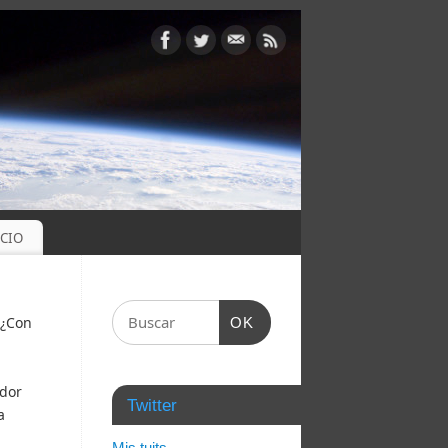
OCIO
 ¿Con
OK
ador
Twitter
a
Mis tuits