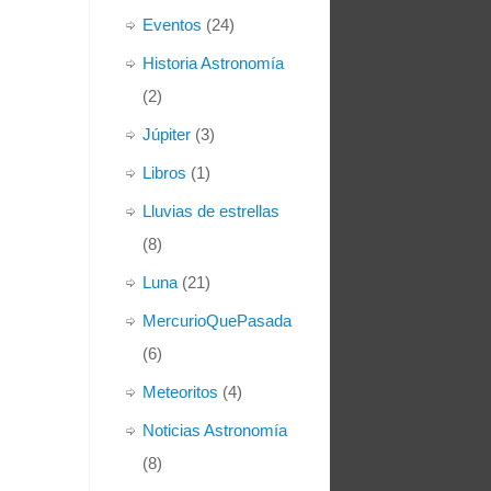
Eventos
(24)
Historia Astronomía
(2)
Júpiter
(3)
Libros
(1)
Lluvias de estrellas
(8)
Luna
(21)
MercurioQuePasada
(6)
Meteoritos
(4)
Noticias Astronomía
(8)