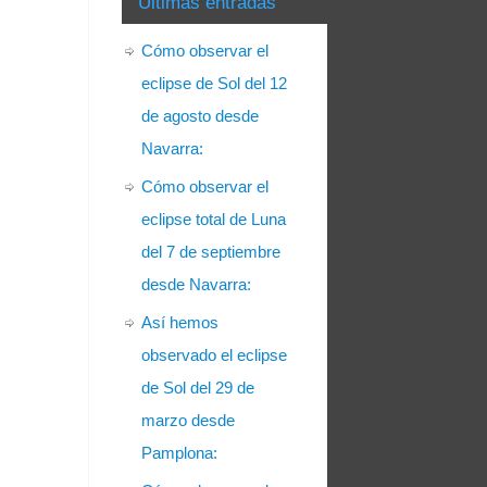
Últimas entradas
Cómo observar el
eclipse de Sol del 12
de agosto desde
Navarra:
Cómo observar el
eclipse total de Luna
del 7 de septiembre
desde Navarra:
Así hemos
observado el eclipse
de Sol del 29 de
marzo desde
Pamplona: