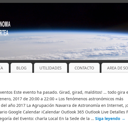
ÍA
BLOG
UTILIDADES
CONTACTO
AREA DE S
Eventos Este evento ha pasado. Girad, girad, malditos! … todo gira 
enero, 2017 de 20:00 a 22:00 « Los fenómenos astronómicos más
 del año 2017 La Agrupación Navarra de Astronomía en Internet, ¡d
dario Google Calendar iCalendar Outlook 365 Outlook Live Detalles 
egoría del Evento: charla Local En la Sede de la …
Siga leyendo
→