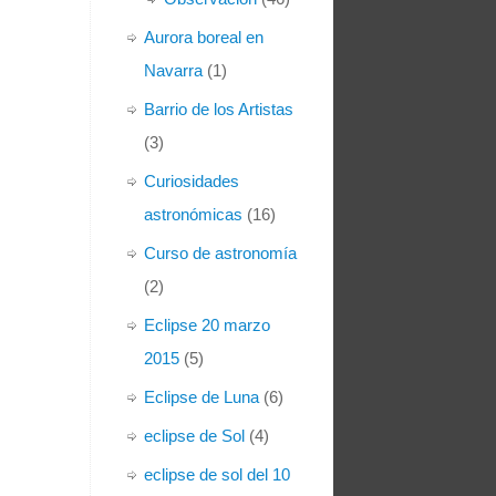
Aurora boreal en
Navarra
(1)
Barrio de los Artistas
(3)
Curiosidades
astronómicas
(16)
Curso de astronomía
(2)
Eclipse 20 marzo
2015
(5)
Eclipse de Luna
(6)
eclipse de Sol
(4)
eclipse de sol del 10