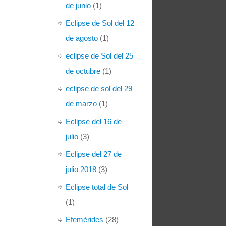
de junio
(1)
Eclipse de Sol del 12
de agosto
(1)
eclipse de Sol del 25
de octubre
(1)
eclipse de sol del 29
de marzo
(1)
Eclipse del 16 de
julio
(3)
Eclipse del 27 de
julio 2018
(3)
Eclipse total de Sol
(1)
Efemérides
(28)