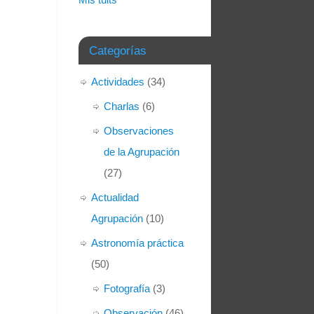
Categorías
Actividades
(34)
Charlas
(6)
Observaciones
de la Agrupación
(27)
Actualidad
Agrupación
(10)
Astronomía práctica
(50)
Fotografía
(3)
Observación
(46)