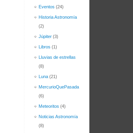
Eventos
(24)
Historia Astronomía
(2)
Júpiter
(3)
Libros
(1)
Lluvias de estrellas
(8)
Luna
(21)
MercurioQuePasada
(6)
Meteoritos
(4)
Noticias Astronomía
(8)