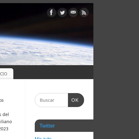
OCIO
os
OK
s del
iliano
Twitter
 2023
Mis tuits