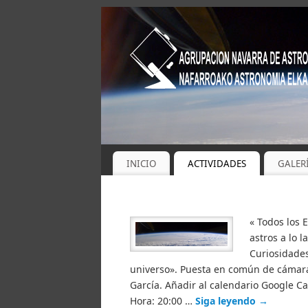
INICIO
ACTIVIDADES
GALER
« Todos los 
astros a lo l
Curiosidades
universo». Puesta en común de cámaras
García. Añadir al calendario Google Ca
Hora: 20:00 …
Siga leyendo
→