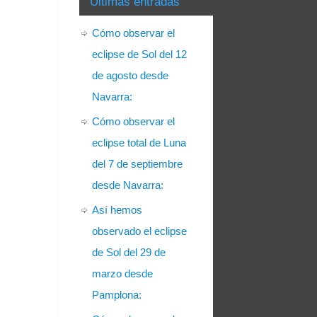
Últimas entradas
Cómo observar el
eclipse de Sol del 12
de agosto desde
Navarra:
Cómo observar el
eclipse total de Luna
del 7 de septiembre
desde Navarra:
Así hemos
observado el eclipse
de Sol del 29 de
marzo desde
Pamplona: