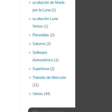
ocultación de Marte
por la Luna
(1)
ocultación Luna
Venus
(1)
Perseidas
(2)
Saturno
(2)
Software
Astronómico
(1)
Superluna
(2)
Tránsito de Mercurio
(11)
Varios
(44)