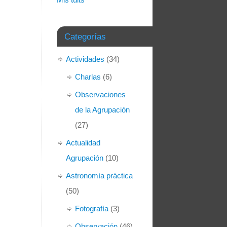
Categorías
Actividades
(34)
Charlas
(6)
Observaciones
de la Agrupación
(27)
Actualidad
Agrupación
(10)
Astronomía práctica
(50)
Fotografía
(3)
Observación
(46)