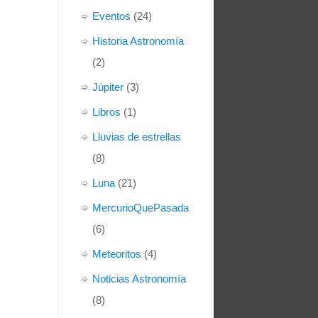
Eventos
(24)
Historia Astronomía
(2)
Júpiter
(3)
Libros
(1)
Lluvias de estrellas
(8)
Luna
(21)
MercurioQuePasada
(6)
Meteoritos
(4)
Noticias Astronomía
(8)