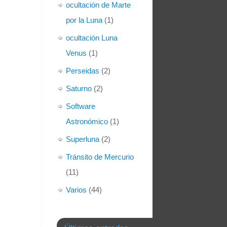
ocultación de Marte
por la Luna
(1)
ocultación Luna
Venus
(1)
Perseidas
(2)
Saturno
(2)
Software
Astronómico
(1)
Superluna
(2)
Tránsito de Mercurio
(11)
Varios
(44)