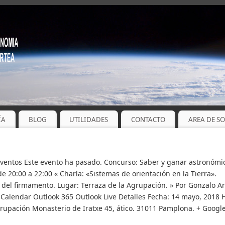
ÍA
BLOG
UTILIDADES
CONTACTO
AREA DE S
Eventos Este evento ha pasado. Concurso: Saber y ganar astronómi
e 20:00 a 22:00 « Charla: «Sistemas de orientación en la Tierra».
del firmamento. Lugar: Terraza de la Agrupación. » Por Gonzalo Ar
iCalendar Outlook 365 Outlook Live Detalles Fecha: 14 mayo, 2018 
Agrupación Monasterio de Iratxe 45, ático. 31011 Pamplona. + Googl