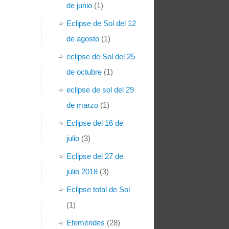
de junio
(1)
Eclipse de Sol del 12
de agosto
(1)
eclipse de Sol del 25
de octubre
(1)
eclipse de sol del 29
de marzo
(1)
Eclipse del 16 de
julio
(3)
Eclipse del 27 de
julio 2018
(3)
Eclipse total de Sol
(1)
Efemérides
(28)