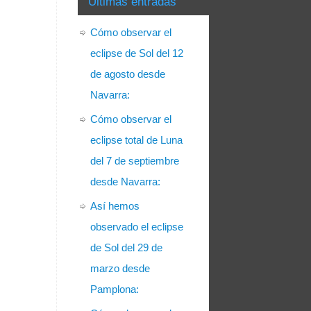
Últimas entradas
Cómo observar el
eclipse de Sol del 12
de agosto desde
Navarra:
Cómo observar el
eclipse total de Luna
del 7 de septiembre
desde Navarra:
Así hemos
observado el eclipse
de Sol del 29 de
marzo desde
Pamplona: