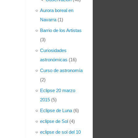
Aurora boreal en
Navarra
(1)
Barrio de los Artistas
(3)
Curiosidades
astronómicas
(16)
Curso de astronomía
(2)
Eclipse 20 marzo
2015
(5)
Eclipse de Luna
(6)
eclipse de Sol
(4)
eclipse de sol del 10