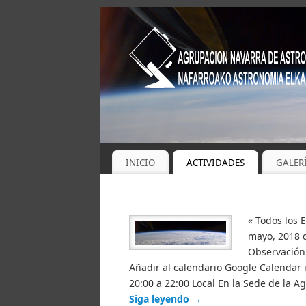
INICIO
ACTIVIDADES
GALER
« Todos los 
mayo, 2018 d
Observación 
Añadir al calendario Google Calendar 
20:00 a 22:00 Local En la Sede de la 
Siga leyendo
→