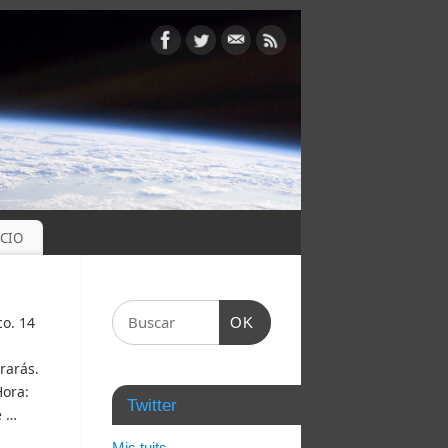
OCIO
co. 14
OK
rarás.
Hora:
Twitter
e …
Mis tuits