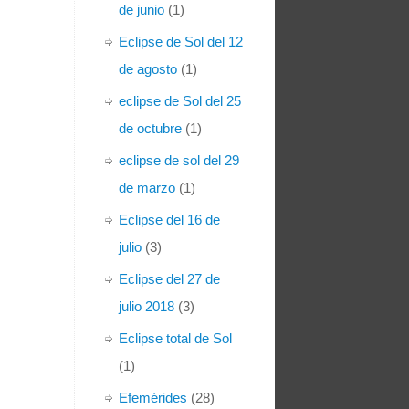
de junio
(1)
Eclipse de Sol del 12
de agosto
(1)
eclipse de Sol del 25
de octubre
(1)
eclipse de sol del 29
de marzo
(1)
Eclipse del 16 de
julio
(3)
Eclipse del 27 de
julio 2018
(3)
Eclipse total de Sol
(1)
Efemérides
(28)