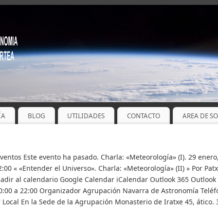
ÍA
BLOG
UTILIDADES
CONTACTO
AREA DE S
Eventos Este evento ha pasado. Charla: «Meteorología» (I). 29 enero
2:00 « «Entender el Universo». Charla: «Meteorología» (II) » Por Patx
adir al calendario Google Calendar iCalendar Outlook 365 Outlook 
20:00 a 22:00 Organizador Agrupación Navarra de Astronomía Teléf
Local En la Sede de la Agrupación Monasterio de Iratxe 45, ático.