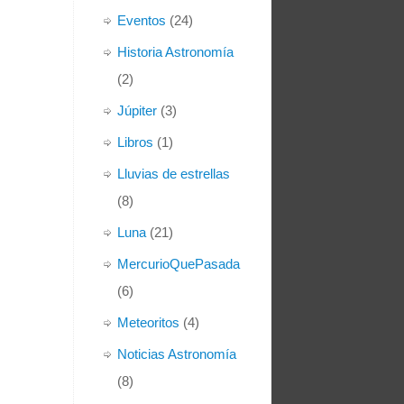
Eventos
(24)
Historia Astronomía
(2)
Júpiter
(3)
Libros
(1)
Lluvias de estrellas
(8)
Luna
(21)
MercurioQuePasada
(6)
Meteoritos
(4)
Noticias Astronomía
(8)