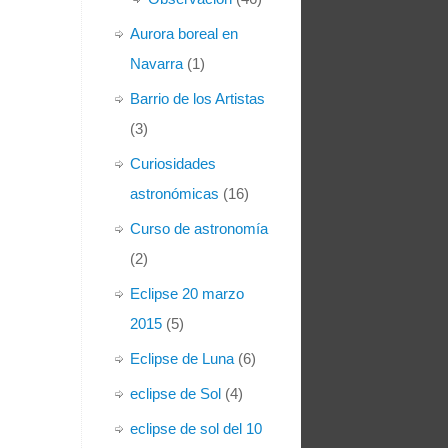
Aurora boreal en
Navarra
(1)
Barrio de los Artistas
(3)
Curiosidades
astronómicas
(16)
Curso de astronomía
(2)
Eclipse 20 marzo
2015
(5)
Eclipse de Luna
(6)
eclipse de Sol
(4)
eclipse de sol del 10