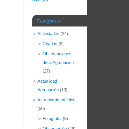
Categorías
Actividades
(34)
Charlas
(6)
Observaciones
de la Agrupación
(27)
Actualidad
Agrupación
(10)
Astronomía práctica
(50)
Fotografía
(3)
Observación
(46)