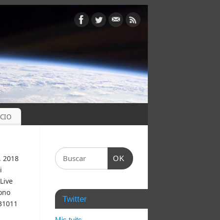
OCIO
, 2018
OK
i
Live
ono
Twitter
 31011
Mis tuits