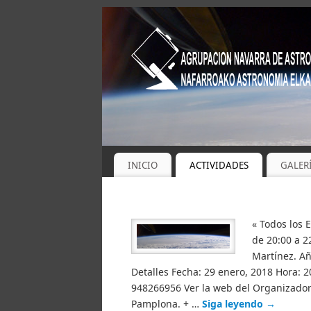
INICIO
ACTIVIDADES
GALER
« Todos los 
de 20:00 a 2
Martínez. Añ
Detalles Fecha: 29 enero, 2018 Hora: 
948266956 Ver la web del Organizador 
Pamplona. + …
Siga leyendo
→