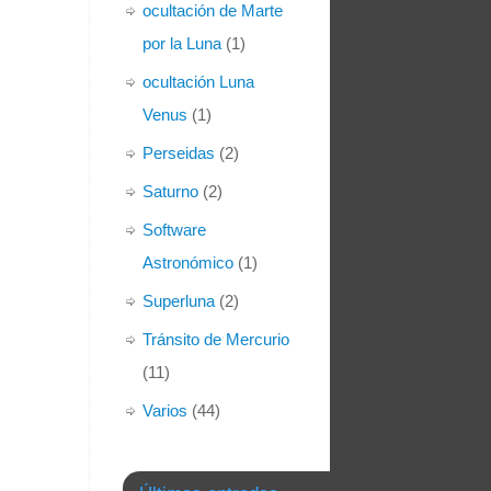
ocultación de Marte
por la Luna
(1)
ocultación Luna
Venus
(1)
Perseidas
(2)
Saturno
(2)
Software
Astronómico
(1)
Superluna
(2)
Tránsito de Mercurio
(11)
Varios
(44)