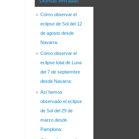
Últimas entradas
Cómo observar el
eclipse de Sol del 12
de agosto desde
Navarra:
Cómo observar el
eclipse total de Luna
del 7 de septiembre
desde Navarra:
Así hemos
observado el eclipse
de Sol del 29 de
marzo desde
Pamplona: