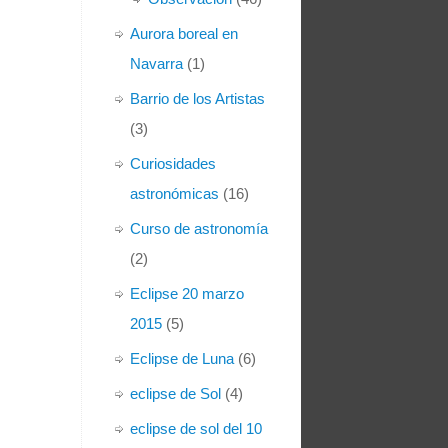
Aurora boreal en
Navarra
(1)
Barrio de los Artistas
(3)
Curiosidades
astronómicas
(16)
Curso de astronomía
(2)
Eclipse 20 marzo
2015
(5)
Eclipse de Luna
(6)
eclipse de Sol
(4)
eclipse de sol del 10