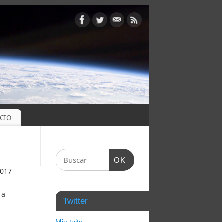
OCIO
OK
2017
 a
Twitter
Mis tuits