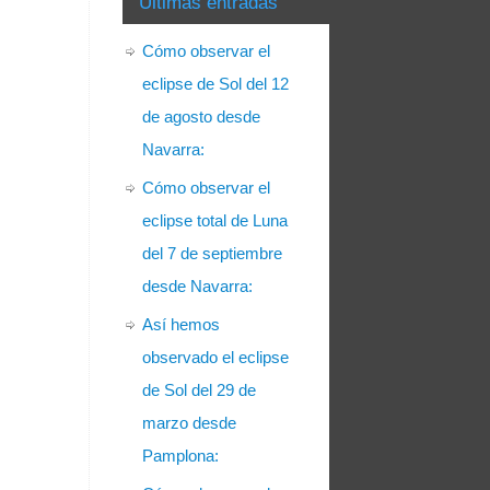
Últimas entradas
Cómo observar el
eclipse de Sol del 12
de agosto desde
Navarra:
Cómo observar el
eclipse total de Luna
del 7 de septiembre
desde Navarra:
Así hemos
observado el eclipse
de Sol del 29 de
marzo desde
Pamplona: