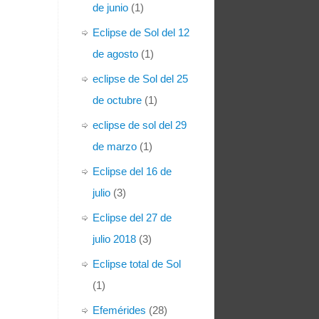
de junio
(1)
Eclipse de Sol del 12
de agosto
(1)
eclipse de Sol del 25
de octubre
(1)
eclipse de sol del 29
de marzo
(1)
Eclipse del 16 de
julio
(3)
Eclipse del 27 de
julio 2018
(3)
Eclipse total de Sol
(1)
Efemérides
(28)