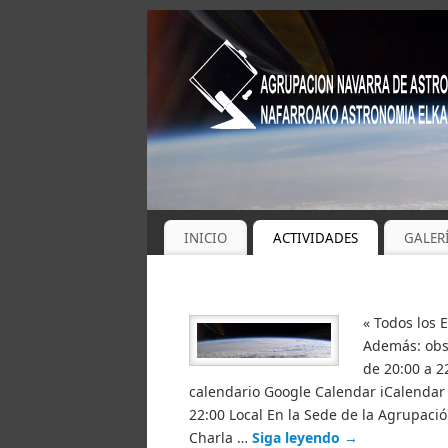
INICIO
ACTIVIDADES
GALER
« Todos los 
Además: obse
de 20:00 a 2
calendario Google Calendar iCalendar O
22:00 Local En la Sede de la Agrupaci
Charla …
Siga leyendo
→