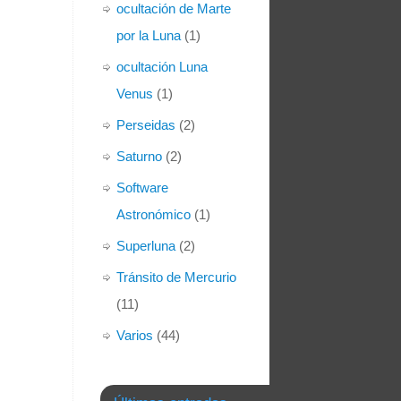
ocultación de Marte
por la Luna
(1)
ocultación Luna
Venus
(1)
Perseidas
(2)
Saturno
(2)
Software
Astronómico
(1)
Superluna
(2)
Tránsito de Mercurio
(11)
Varios
(44)