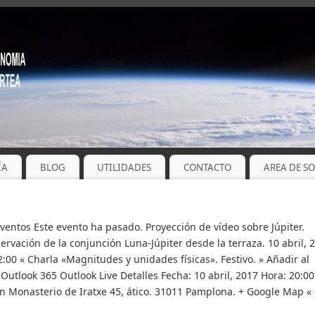
ÍA
BLOG
UTILIDADES
CONTACTO
AREA DE S
Eventos Este evento ha pasado. Proyección de vídeo sobre Júpiter.
rvación de la conjunción Luna-Júpiter desde la terraza. 10 abril, 
2:00 « Charla «Magnitudes y unidades físicas». Festivo. » Añadir al
utlook 365 Outlook Live Detalles Fecha: 10 abril, 2017 Hora: 20:00
ón Monasterio de Iratxe 45, ático. 31011 Pamplona. + Google Map «