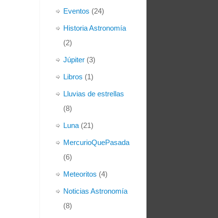
Eventos
(24)
Historia Astronomía
(2)
Júpiter
(3)
Libros
(1)
Lluvias de estrellas
(8)
Luna
(21)
MercurioQuePasada
(6)
Meteoritos
(4)
Noticias Astronomía
(8)