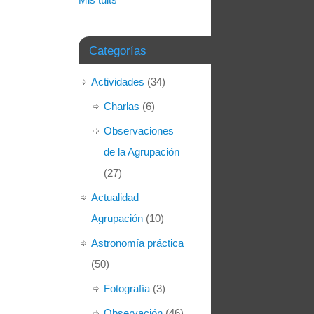
Categorías
Actividades
(34)
Charlas
(6)
Observaciones
de la Agrupación
(27)
Actualidad
Agrupación
(10)
Astronomía práctica
(50)
Fotografía
(3)
Observación
(46)