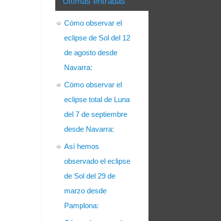
Últimas entradas
Cómo observar el
eclipse de Sol del 12
de agosto desde
Navarra:
Cómo observar el
eclipse total de Luna
del 7 de septiembre
desde Navarra:
Así hemos
observado el eclipse
de Sol del 29 de
marzo desde
Pamplona: