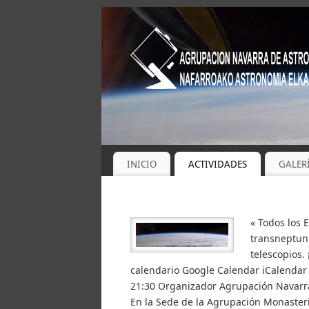
INICIO
ACTIVIDADES
GALER
« Todos los 
transneptuni
telescopios.
calendario Google Calendar iCalendar 
21:30 Organizador Agrupación Navarra
En la Sede de la Agrupación Monaste