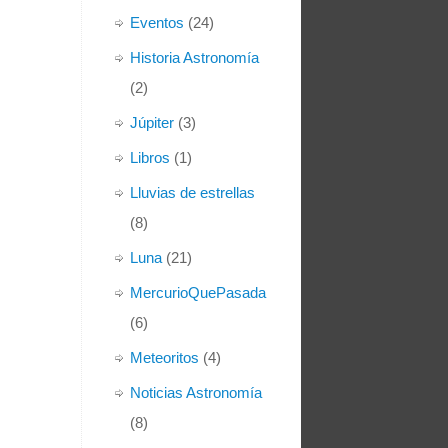
Eventos
(24)
Historia Astronomía
(2)
Júpiter
(3)
Libros
(1)
Lluvias de estrellas
(8)
Luna
(21)
MercurioQuePasada
(6)
Meteoritos
(4)
Noticias Astronomía
(8)