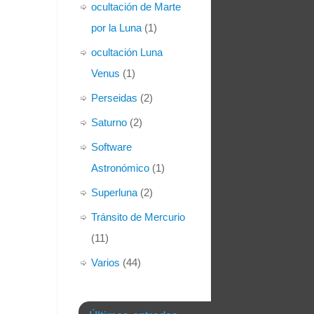
ocultación de Marte
por la Luna
(1)
ocultación Luna
Venus
(1)
Perseidas
(2)
Saturno
(2)
Software
Astronómico
(1)
Superluna
(2)
Tránsito de Mercurio
(11)
Varios
(44)