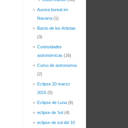
Aurora boreal en
Navarra
(1)
Barrio de los Artistas
(3)
Curiosidades
astronómicas
(16)
Curso de astronomía
(2)
Eclipse 20 marzo
2015
(5)
Eclipse de Luna
(6)
eclipse de Sol
(4)
eclipse de sol del 10