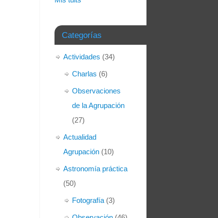
Categorías
Actividades
(34)
Charlas
(6)
Observaciones
de la Agrupación
(27)
Actualidad
Agrupación
(10)
Astronomía práctica
(50)
Fotografía
(3)
Observación
(46)