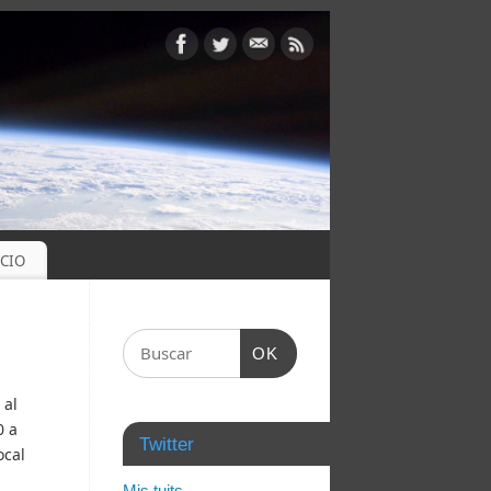
OCIO
OK
 al
0 a
Twitter
ocal
Mis tuits