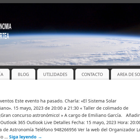
ÍA
BLOG
UTILIDADES
CONTACTO
AREA DE S
Eventos Este evento ha pasado. Charla: «El Sistema Solar
ano». 15 mayo, 2023 de 20:00 a 21:30 « Taller de colimado de
 ¡Gran concurso astronómico! » A cargo de Emiliano García. Añadir
Outlook 365 Outlook Live Detalles Fecha: 15 mayo, 2023 Hora: 20:0
 de Astronomía Teléfono 948266956 Ver la web del Organizador L
rio …
Siga leyendo
→