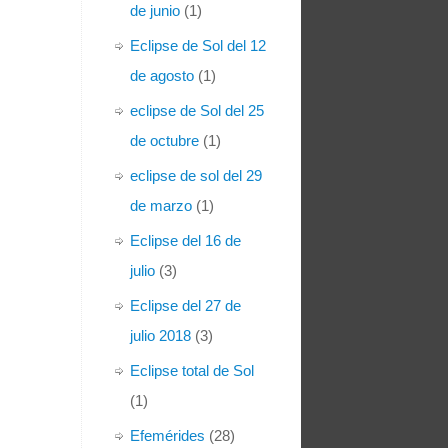
de junio
(1)
Eclipse de Sol del 12
de agosto
(1)
eclipse de Sol del 25
de octubre
(1)
eclipse de sol del 29
de marzo
(1)
Eclipse del 16 de
julio
(3)
Eclipse del 27 de
julio 2018
(3)
Eclipse total de Sol
(1)
Efemérides
(28)