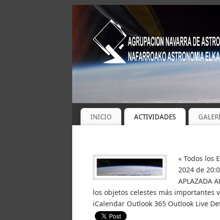
INICIO
ACTIVIDADES
GALER
« Todos los 
2024 de 20:0
APLAZADA AL
los objetos celestes más importantes v
iCalendar Outlook 365 Outlook Live Det