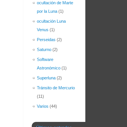
ocultación de Marte
por la Luna
(1)
ocultación Luna
Venus
(1)
Perseidas
(2)
Saturno
(2)
Software
Astronómico
(1)
Superluna
(2)
Tránsito de Mercurio
(11)
Varios
(44)