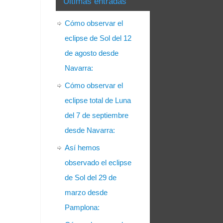
Últimas entradas
Cómo observar el
eclipse de Sol del 12
de agosto desde
Navarra:
Cómo observar el
eclipse total de Luna
del 7 de septiembre
desde Navarra:
Así hemos
observado el eclipse
de Sol del 29 de
marzo desde
Pamplona: