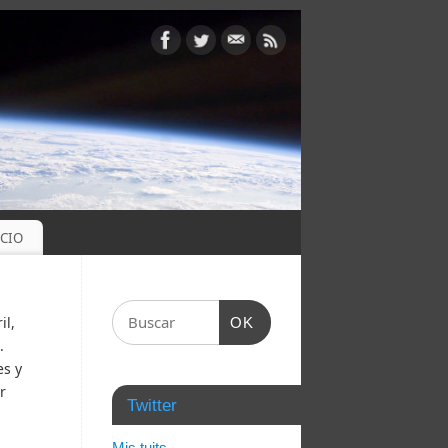
OCIO
il,
OK
.
es y
r
Twitter
Mis tuits