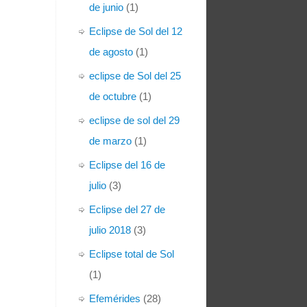
de junio
(1)
Eclipse de Sol del 12
de agosto
(1)
eclipse de Sol del 25
de octubre
(1)
eclipse de sol del 29
de marzo
(1)
Eclipse del 16 de
julio
(3)
Eclipse del 27 de
julio 2018
(3)
Eclipse total de Sol
(1)
Efemérides
(28)