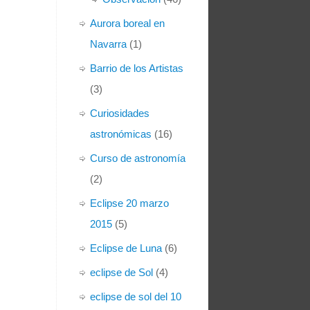
Aurora boreal en
Navarra
(1)
Barrio de los Artistas
(3)
Curiosidades
astronómicas
(16)
Curso de astronomía
(2)
Eclipse 20 marzo
2015
(5)
Eclipse de Luna
(6)
eclipse de Sol
(4)
eclipse de sol del 10