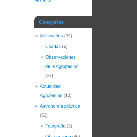
Categorías
Actividades
(34)
Charlas
(6)
Observaciones
de la Agrupación
(27)
Actualidad
Agrupación
(10)
Astronomía práctica
(50)
Fotografía
(3)
Observación
(46)