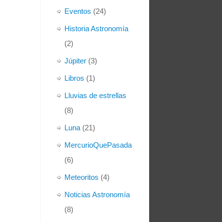
Eventos
(24)
Historia Astronomía
(2)
Júpiter
(3)
Libros
(1)
Lluvias de estrellas
(8)
Luna
(21)
MercurioQuePasada
(6)
Meteoritos
(4)
Noticias Astronomía
(8)