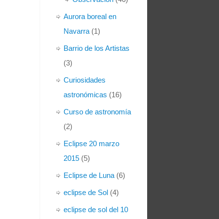
Aurora boreal en
Navarra
(1)
Barrio de los Artistas
(3)
Curiosidades
astronómicas
(16)
Curso de astronomía
(2)
Eclipse 20 marzo
2015
(5)
Eclipse de Luna
(6)
eclipse de Sol
(4)
eclipse de sol del 10