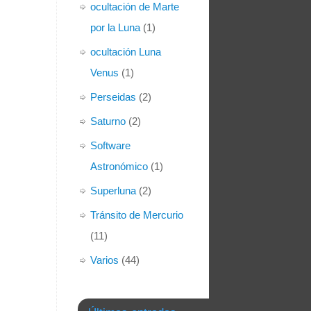
ocultación de Marte
por la Luna
(1)
ocultación Luna
Venus
(1)
Perseidas
(2)
Saturno
(2)
Software
Astronómico
(1)
Superluna
(2)
Tránsito de Mercurio
(11)
Varios
(44)