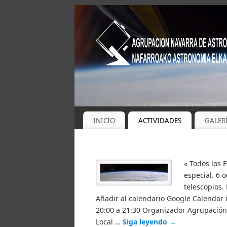
INICIO
ACTIVIDADES
GALER
« Todos los 
especial. 6 
telescopios.
Añadir al calendario Google Calendar 
20:00 a 21:30 Organizador Agrupación
Local …
Siga leyendo
→