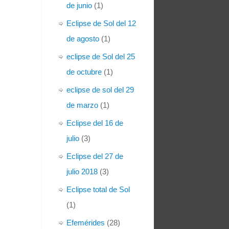
de junio
(1)
Eclipse de Sol del 12
de agosto
(1)
eclipse de Sol del 25
de octubre
(1)
eclipse de sol del 29
de marzo
(1)
Eclipse del 16 de
julio
(3)
Eclipse del 27 de
julio 2018
(3)
Eclipse total de Sol
(1)
Efemérides
(28)