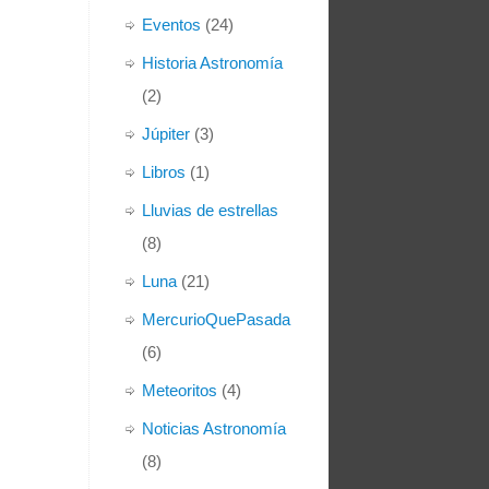
Eventos
(24)
Historia Astronomía
(2)
Júpiter
(3)
Libros
(1)
Lluvias de estrellas
(8)
Luna
(21)
MercurioQuePasada
(6)
Meteoritos
(4)
Noticias Astronomía
(8)