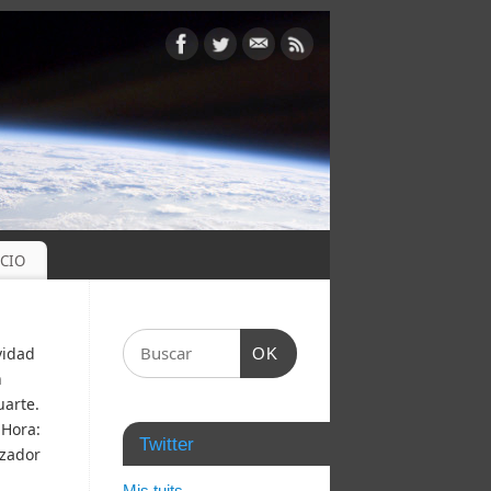
OCIO
vidad
OK
n
uarte.
 Hora:
Twitter
izador
Mis tuits