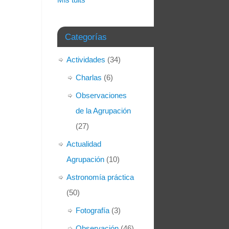
Categorías
Actividades
(34)
Charlas
(6)
Observaciones
de la Agrupación
(27)
Actualidad
Agrupación
(10)
Astronomía práctica
(50)
Fotografía
(3)
Observación
(46)