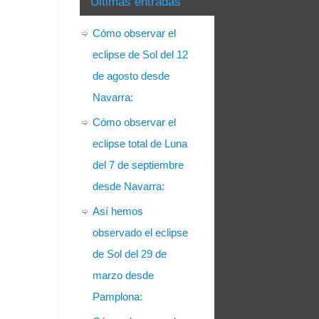
Últimas entradas
Cómo observar el
eclipse de Sol del 12
de agosto desde
Navarra:
Cómo observar el
eclipse total de Luna
del 7 de septiembre
desde Navarra:
Así hemos
observado el eclipse
de Sol del 29 de
marzo desde
Pamplona: