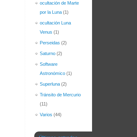
ocultación de Marte
por la Luna
(1)
ocultación Luna
Venus
(1)
Perseidas
(2)
Saturno
(2)
Software
Astronómico
(1)
Superluna
(2)
Tránsito de Mercurio
(11)
Varios
(44)