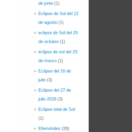
de junio
(1)
Eclipse de Sol del 12
de agosto
(1)
eclipse de Sol del 25
de octubre
(1)
eclipse de sol del 29
de marzo
(1)
Eclipse del 16 de
julio
(3)
Eclipse del 27 de
julio 2018
(3)
Eclipse total de Sol
(1)
Efemérides
(28)