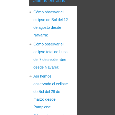
Últimas entradas
Cómo observar el
eclipse de Sol del 12
de agosto desde
Navarra:
Cómo observar el
eclipse total de Luna
del 7 de septiembre
desde Navarra:
Así hemos
observado el eclipse
de Sol del 29 de
marzo desde
Pamplona: