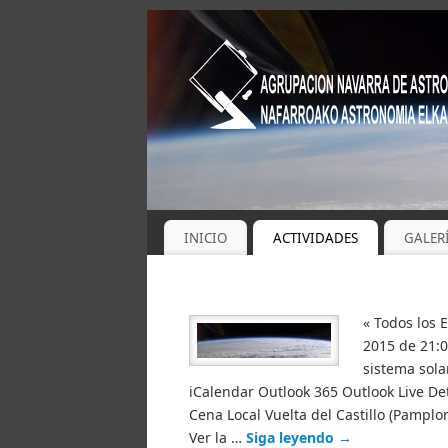
INICIO
ACTIVIDADES
GALER
« Todos los 
2015 de 21:0
sistema sola
iCalendar Outlook 365 Outlook Live Det
Cena Local Vuelta del Castillo (Pamp
Ver la …
Siga leyendo
→