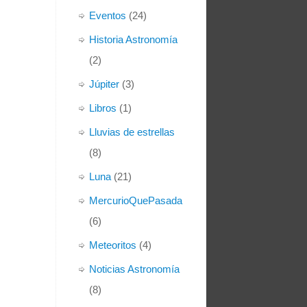
Eventos
(24)
Historia Astronomía
(2)
Júpiter
(3)
Libros
(1)
Lluvias de estrellas
(8)
Luna
(21)
MercurioQuePasada
(6)
Meteoritos
(4)
Noticias Astronomía
(8)