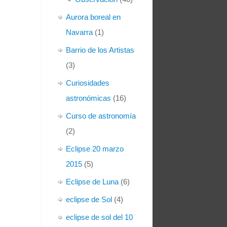
Aurora boreal en
Navarra
(1)
Barrio de los Artistas
(3)
Curiosidades
astronómicas
(16)
Curso de astronomía
(2)
Eclipse 20 marzo
2015
(5)
Eclipse de Luna
(6)
eclipse de Sol
(4)
eclipse de sol del 10