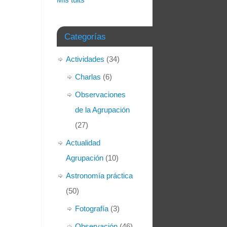
Categorías
Actividades
(34)
Charlas
(6)
Observaciones
de la Agrupación
(27)
Actualidad
Agrupación
(10)
Astronomía práctica
(50)
Fotografía
(3)
Observación
(46)