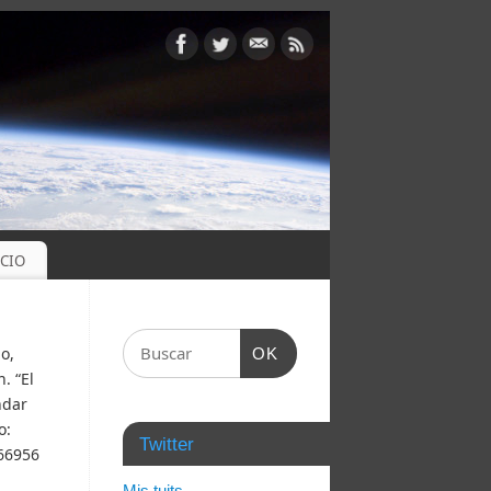
OCIO
o,
OK
. “El
ndar
o:
Twitter
266956
Mis tuits