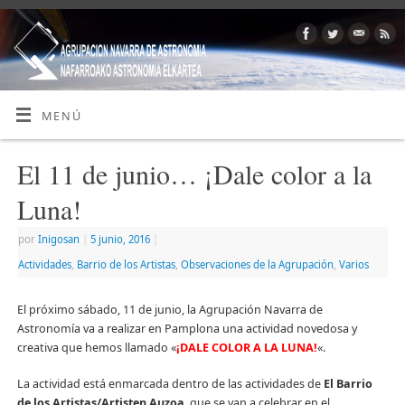
MENÚ
El 11 de junio… ¡Dale color a la
Luna!
por
Inigosan
|
5 junio, 2016
|
Actividades
,
Barrio de los Artistas
,
Observaciones de la Agrupación
,
Varios
El próximo sábado, 11 de junio, la Agrupación Navarra de
Astronomía va a realizar en Pamplona una actividad novedosa y
creativa que hemos llamado «
¡DALE COLOR A LA LUNA!
«.
La actividad está enmarcada dentro de las actividades de
El Barrio
de los Artistas/Artisten Auzoa
, que se van a celebrar en el