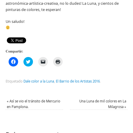
astronómica-artística-creativa, no lo dudes! La Luna, y cientos de
pinturas de colores, te esperan!
Un saludo!
Compartir:
Haz
Haz
Haz
Haz
clic
clic
clic
clic
para
para
para
para
compartir
compartir
enviar
imprimir
en
en
un
(Se
Facebook
Twitter
enlace
abre
Etiquetado
Dale color a la Luna
,
El Barrio de los Artistas 2016
.
(Se
(Se
por
en
abre
abre
correo
una
en
en
electrónico
ventana
una
una
a
nueva)
ventana
ventana
un
«
Así se vio el tránsito de Mercurio
Una Luna de mil colores en La
nueva)
nueva)
amigo
en Pamplona.
Milagrosa
»
(Se
abre
en
una
ventana
nueva)