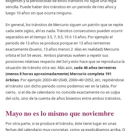
exigentes y la periodicidad de estos tránsitos no sigue una regla
sencilla. Puede haber dos tránsitos en un periodo de tres años y
luego 10 años sin que ocurra ninguno.
En general, los tránsitos de Mercurio siguen un patrón que se repite
cada siete siglos, ahí es nada. Tránsitos consecutivos pueden ocurrir
separados en el tiempo 3.5, 7, 9.5, 10 ó 13 años. Por ejemplo el
periodo de 13 años se produce porque en 13 años terrestres
exactamente (bueno, 13 años menos 2 días en realidad) Mercurio
orbita el Sol 54 veces. Ambos planetas vuelven a repetir sus
posiciones relativas respecto del Sol y esto hace que se reproduzca la
situación de tránsito otra vez. Más aún,
cada 46 años terrestres
(menos 8 horas aproximadamente) Mercurio completa 191
órbitas
. Por ejemplo 2003+46=2049, 2006+46=2052, etc, repitiéndose
el tránsito con dicho periodo como podemos ver en la tabla. Por
cierto, si el día de calendario no coincide exactamente no es culpa
del ciclo, sino de la cuenta de años bisiestos entre ambos tránsitos.
Mayo no es lo mismo que noviembre
Por otra parte, si se produce el tránsito, éste tiene lugar en unas
fechas del calendario muy concretas, como ya explicábamos arriba. O