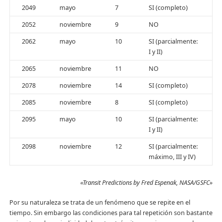
2049
mayo
7
SI (completo)
2052
noviembre
9
NO
2062
mayo
10
SI (parcialmente:
I y II)
2065
noviembre
11
NO
2078
noviembre
14
SI (completo)
2085
noviembre
8
SI (completo)
2095
mayo
10
SI (parcialmente:
I y II)
2098
noviembre
12
SI (parcialmente:
máximo, III y IV)
«Transit Predictions by Fred Espenak, NASA/GSFC»
Por su naturaleza se trata de un fenómeno que se repite en el
tiempo. Sin embargo las condiciones para tal repetición son bastante