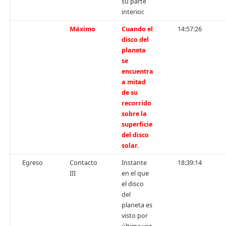
su parte
interior.
Máximo
Cuando el
14:57:26
disco del
planeta
se
encuentra
a mitad
de su
recorrido
sobre la
superficie
del disco
solar.
Egreso
Contacto
Instante
18:39:14
III
en el que
el disco
del
planeta es
visto por