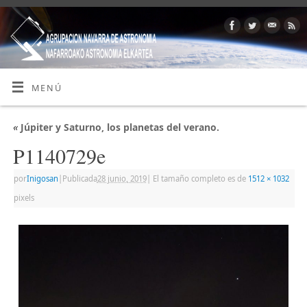
MENÚ
«
Júpiter y Saturno, los planetas del verano.
P1140729e
por
Inigosan
|
Publicada
28 junio, 2019
|
El tamaño completo es de
1512 × 1032
pixels